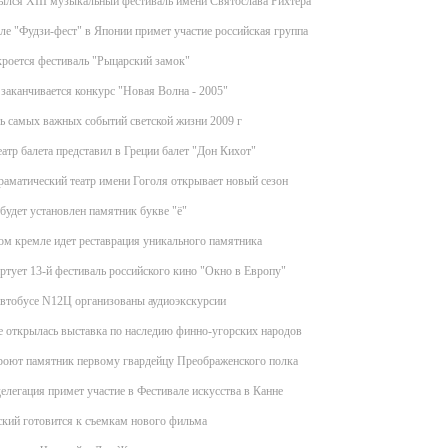
ылся XIII музыкальный фестиваль имени Святослава Рихтера
ле "Фудзи-фест" в Японии примет участие российская группа
роется фестиваль "Рыцарский замок"
 заканчивается конкурс "Новая Волна - 2005"
ь самых важных событий светской жизни 2009 г
атр балета представил в Греции балет "Дон Кихот"
аматический театр имени Гоголя открывает новый сезон
будет установлен памятник букве "ё"
м кремле идет реставрация уникального памятника
ртует 13-й фестиваль российского кино "Окно в Европу"
автобусе N12Ц организованы аудиоэкскурсии
 открылась выставка по наследию финно-угорских народов
роют памятник первому гвардейцу Преображенского полка
елегация примет участие в Фестивале искусства в Канне
кий готовится к съемкам нового фильма