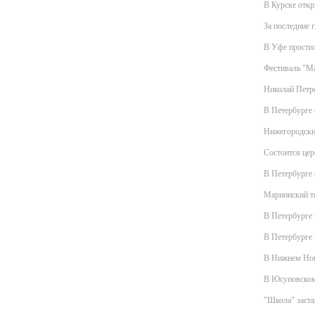
В Курске отк
За последние 
В Уфе прости
Фестиваль "Ма
Николай Петр
В Петербурге 
Нижегородский
Состоится це
В Петербурге 
Мариинcкий те
В Петербурге
В Петербурге 
В Нижнем Новг
В Юсуповском
"Школа" заста