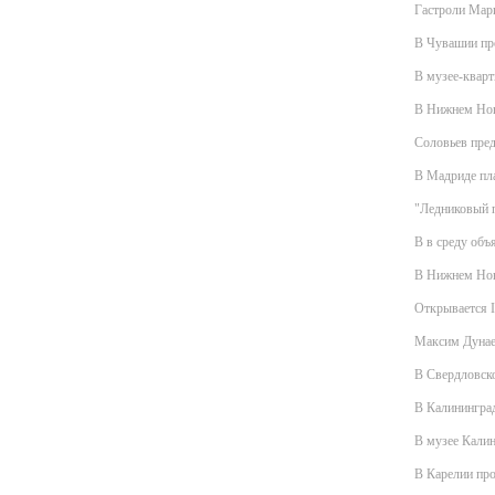
Гастроли Мари
В Чувашии пр
В музее-кварт
В Нижнем Новг
Соловьев пре
В Мадриде пл
"Ледниковый п
В в среду объ
В Нижнем Новг
Открывается 
Максим Дунаев
В Свердловско
В Калининград
В музее Калин
В Карелии про