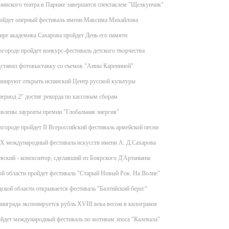
инского театра в Париже завершатся спектаклем "Щелкунчик"
ойдет оперный фестиваль имени Максима Михайлова
ире академика Сахарова пройдет День его памяти
ороде пройдет конкурс-фестиваль детского творчества
дставил фотовыставку со съемок "Анны Карениной"
анируют открыть испанский Центр русской культуры
ериод 2" достиг рекорда по кассовым сборам
явлены лауреаты премии "Глобальная энергия"
ороде пройдет II Всероссийский фестиваль армейской песни
IX международный фестиваль искусств имени А. Д.Сахарова
ский - композитор, сделавший из Боярского Д'Артаньяна
й области пройдет фестиваль "Старый Новый Рок. На Волне"
ской области открывается фестиваль "Балтийский берег"
инграда экспонируется рубль XVIII века весом в килограмм
йдет международный фестиваль по мотивам эпоса "Калевала"