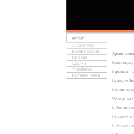
english
Архив новос
Калининграду
Вертинская - 
На родине Льв
Роулинг перед
Оркестр под у
В Новгородско
Прощание со 
В Вологде от