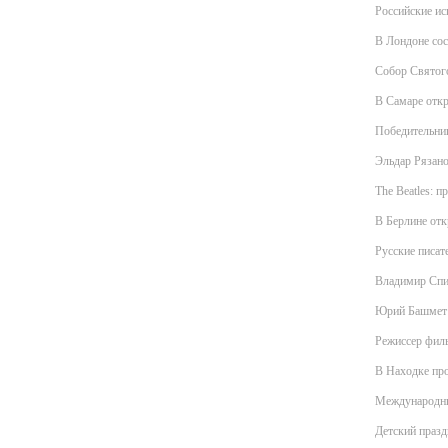
Российские ис
В Лондоне со
Собор Святог
В Самаре откр
Победительниц
Эльдар Рязано
The Beatles: 
В Берлине от
Русские писат
Владимир Спи
Юрий Башмет д
Режиссер фил
В Находке про
Международны
Детский празд