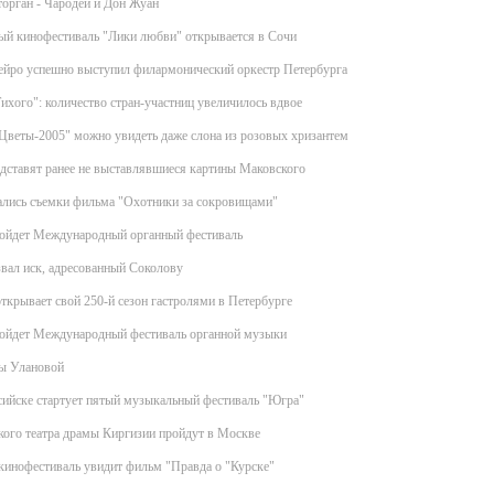
орган - Чародей и Дон Жуан
й кинофестиваль "Лики любви" открывается в Сочи
ейро успешно выступил филармонический оркестр Петербурга
хого": количество стран-участниц увеличилось вдвое
Цветы-2005" можно увидеть даже слона из розовых хризантем
дставят ранее не выставлявшиеся картины Маковского
ались съемки фильма "Охотники за сокровищами"
ройдет Международный органный фестиваль
вал иск, адресованный Соколову
ткрывает свой 250-й сезон гастролями в Петербурге
ройдет Международный фестиваль органной музыки
ны Улановой
ийске стартует пятый музыкальный фестиваль "Югра"
кого театра драмы Киргизии пройдут в Москве
кинофестиваль увидит фильм "Правда о "Курске"