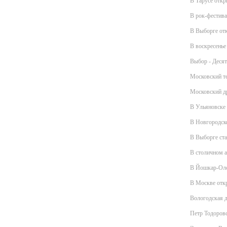
В Тарусе откр
В рок-фестива
В Выборге отк
В воскресенье
Выбор - Десят
Московский те
Московский др
В Ульяновске 
В Новгородско
В Выборге ста
В столичном 
В Йошкар-Оле
В Москве отк
Вологодская д
Петр Тодоровс