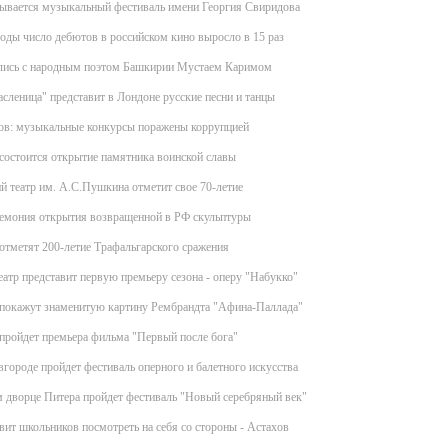
рывается музыкальный фестиваль имени Георгия Свиридова
годы число дебютов в российском кино выросло в 15 раз
лись с народным поэтом Башкирии Мустаем Каримом
сленица" представит в Лондоне русские песни и танцы
ов: музыкальные конкурсы поражены коррупцией
состоится открытие памятника воинской славы
 театр им. А.С.Пушкина отметит свое 70-летие
ремония открытия возвращенной в РФ скульптуры
отметят 200-летие Трафальгарского сражения
атр представит первую премьеру сезона - оперу "Набукко"
 покажут знаменитую картину Рембрандта "Афина-Паллада"
пройдет премьера фильма "Первый после бога"
ороде пройдет фестиваль оперного и балетного искусства
 дворце Питера пройдет фестиваль "Новый серебряный век"
вит школьников посмотреть на себя со стороны - Астахов