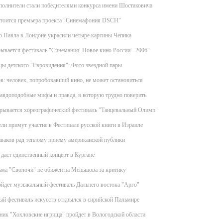
полнители стали победителями конкурса имени Шостаковича
стоится премьера проекта "Синемафония DSCH"
о Павла в Лондоне украсили четыре картины Чепика
ывается фестиваль "Синемания. Новое кино России - 2006"
ы детского "Евровидения". Фото звездной пары
в: человек, попробовавший кино, не может остановиться
правдоподобные мифы и правда, в которую трудно поверить
крывается хореографический фестиваль "Танцевальный Олимп"
ели примут участие в Фестивале русской книги в Израиле
ваков рад теплому приему американской публики
аст единственный концерт в Кургане
ьма "Сволочи" не обижен на Меньшова за критику
йдет музыкальный фестиваль Дальнего востока "Арго"
й фестиваль искусств открылся в сирийской Пальмире
ник "Хохловские игрища" пройдет в Вологодской области