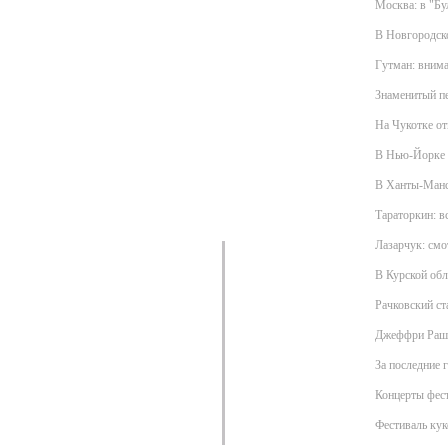
Москва: в "Бу
В Новгородск
Гутман: внима
Знаменитый пе
На Чукотке о
В Нью-Йорке о
В Ханты-Манси
Тараторкин: в
Лазарчук: смо
В Курской обл
Рачковский ст
Джеффри Раш 
За последние 
Концерты фест
Фестиваль кук