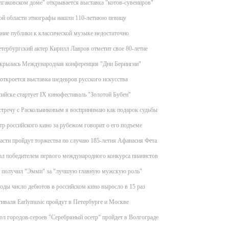
лгаковском доме" открывается выставка "котов-сувениров"
ой области этнографы нашли 110-летнюю певицу
ние публики к классической музыке недостаточно
тербургский актер Кирилл Лавров отметит свое 80-летие
ткрылась Международная конференция "Дни Берингии"
ткроется выставка шедевров русского искусства
йске стартует IX кинофестиваль "Золотой Бубен"
стречу с Раскольниковым я воспринимаю как подарок судьбы
тр российского кино за рубежом говорит о его подъеме
асти пройдут торжества по случаю 185-летия Афанасия Фета
ал победителем первого международного конкурса пианистов
получил "Эмми" за "лучшую главную мужскую роль"
годы число дебютов в российском кино выросло в 15 раз
иваля Earlymusic пройдут в Петербурге и Москве
ол городов-героев "Серебряный осетр" пройдет в Волгограде