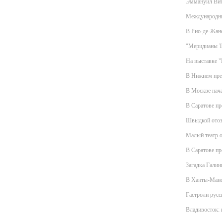
Эммануил Вит
Международны
В Рио-де-Жан
"Меридианы Ти
На выставке "
В Нижнем пре
В Москве нач
В Саратове п
Швыдкой отоз
Малый театр о
В Саратове п
Загадка Гали
В Ханты-Манс
Гастроли русс
Владивосток: 