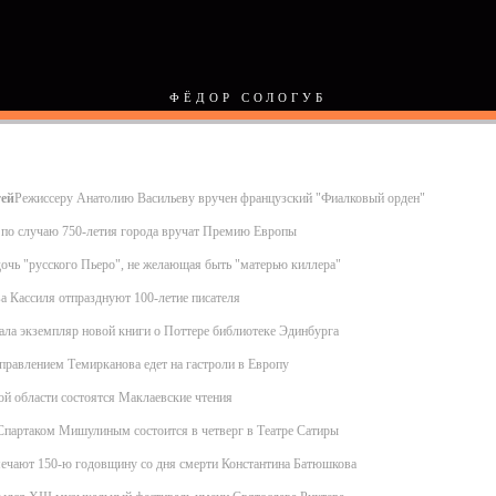
ФЁДОР СОЛОГУБ
тей
Режиссеру Анатолию Васильеву вручен французский "Фиалковый орден"
 по случаю 750-летия города вручат Премию Европы
дочь "русского Пьеро", не желающая быть "матерью киллера"
а Кассиля отпразднуют 100-летие писателя
ала экземпляр новой книги о Поттере библиотеке Эдинбурга
правлением Темирканова едет на гастроли в Европу
й области состоятся Маклаевские чтения
Спартаком Мишулиным состоится в четверг в Театре Сатиры
мечают 150-ю годовщину со дня смерти Константина Батюшкова