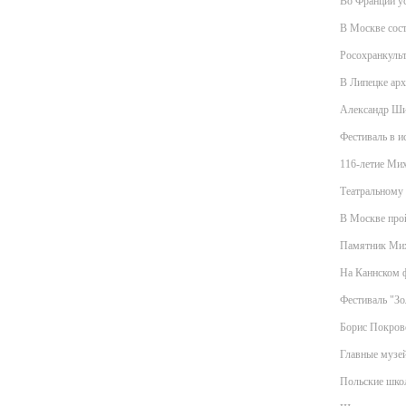
Во Франции ус
В Москве сост
Росохранкульт
В Липецке арх
Александр Ши
Фестиваль в и
116-летие Мих
Театральному 
В Москве про
Памятник Мих
На Каннском ф
Фестиваль "Зо
Борис Покровс
Главные музей
Польские школ