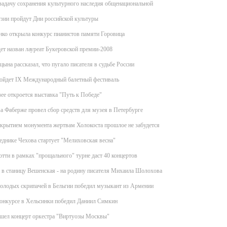
задачу сохранения культурного наследия общенациональной
узии пройдут Дни российской культуры
ко открыла конкурс пианистов памяти Горовица
ет назван лауреат Букеровской премии-2008
ына рассказал, что пугало писателя в судьбе России
ойдет IX Международный балетный фестиваль
ее откроется выставка "Путь к Победе"
а Фаберже провел сбор средств для музея в Петербурге
ткрытием монумента жертвам Холокоста прошлое не забудется
еднике Чехова стартует "Мелиховская весна"
тти в рамках "прощального" турне даст 40 концертов
в станицу Вешенская - на родину писателя Михаила Шолохова
олодых скрипачей в Бельгии победил музыкант из Армении
конкурсе в Хельсинки победил Даниил Симкин
шел концерт оркестра "Виртуозы Москвы"