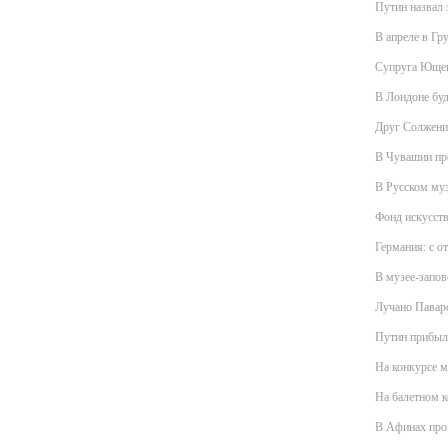
Путин назвал 
В апреле в Гр
Супруга Ющен
В Лондоне буд
Друг Солжениц
В Чувашии пр
В Русском муз
Фонд искусств
Германия: с о
В музее-запов
Лучано Паваро
Путин прибыл 
На конкурсе м
На балетном 
В Афинах про