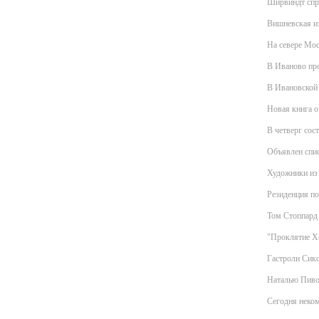
Ширвиндт спря
Вишневская из
На севере Мо
В Иваново про
В Ивановской
Новая книга о
В четверг сос
Объявлен спис
Художники из 
Резиденция по
Том Стоппард 
"Проклятие Хе
Гастроли Сикс
Наталью Пиво
Сегодня неком