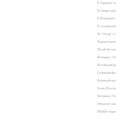
В Харькове о
В Самаре про
В Петербурге
В голландском
На "Оскар" в
Первая неделя
Музей Востока
Фестиваль "Ок
Российский фи
Госфильмофон
Казанский кр
Хулио Иглесиа
Фестиваль "Пу
Объявлен око
ММКФ откроет 