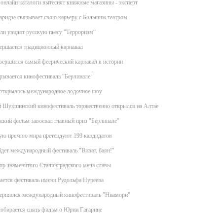
онлайн каталоги вытеснят книжные магазины - эксперт
ридзе связывает свою карьеру с Большим театром
ли увидят русскую пьесу "Терроризм"
ершается традиционный карнавал
вершился самый феерический карнавал в истории
рывается кинофестиваль "Берлинале"
открылось международное лодочное шоу
й Шукшинский кинофестиваль торжественно открылся на Алтае
кий фильм завоевал главный приз "Берлинале"
ую премию мира претендуют 199 кандидатов
дет международный фестиваль "Виват, баян!"
ор знаменитого Сталинградского меча славы
ается фестиваль имени Рудольфа Нуреева
вершился международный кинофестиваль "Ниамори"
обирается снять фильм о Юрии Гагарине