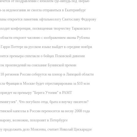
чется от поздравлений с юбилеем где-нибудь под Тверью
-за недомогания не смогла отправиться в Екатеринбург
сквы откроется памятник офтальмологу Святославу Федорову
ходит конференция, посвященная творчеству Тарковского
 области откроют часовню с изображением иконы Рублева
 Гарри Поттере на русском языке выйдет в середине ноября
тоится премьера спектакля о бойцах Псковской дивизии
ок произведений на соискание Бунинской премии
18 регионов России соберутся на пленэр в Липецкой области
сла Франции в Москве будет отреставрирована за $10 млн
приедет на премьеру "Берега Утопии" в РАМТ
мингуэев". Что погубило отца, брата и внучку писателя?
тинской капеллы в России переносятся на весну 2008 года
варову, возможно, похоронят в Петербурге
у продолжить дело Моисеева, считает Николай Цискаридзе