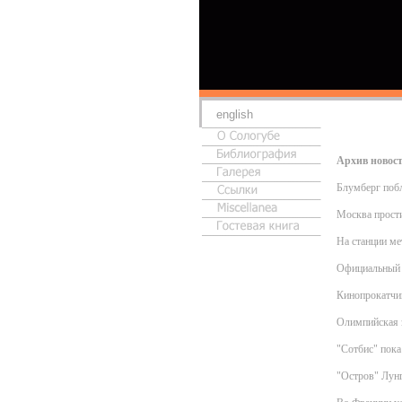
english
Архив новос
Блумберг поб
Москва прост
На станции ме
Официальный 
Кинопрокатчик
Олимпийская з
"Сотбис" пока
"Остров" Лун