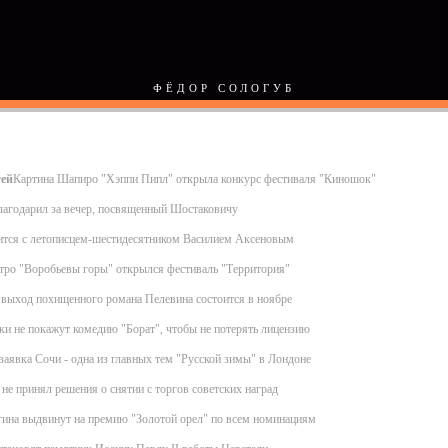
ФЁДОР СОЛОГУБ
тей
Картина Шапиро "Хэппи Пипл" открыла конкурс фестиваля "Киношок"
лагодарил за вечер, посвященный Шостаковичу
ится с летописцем-шестидесятником Василием Аксеновым
тро "Воробьевы горы" открылся фестиваль "Территория"
выход похищенного романа Пелевина состоится в ноябре
и не покажут комедию "Борат", чтобы не потерять лицензию
аявка Сочи - одна из главных тем "Русской зимы" в Лондоне
 не принял решения о снятии с торгов советских наград
гина выдвинут на премию "Золотой орел" по всем номинациям