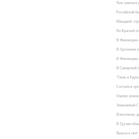
Чем заняться 
Российский ба
Швыдкой: стро
На Красной пл
В Финляндии о
В Аргентине п
В Финляндии 
В Самарской о
"Окно в Европ
Состоится пре
Оценку реконс
Знаменитый Ci
Известному д
В Грузии объя
Вышла в свет 