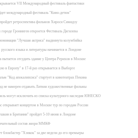
ткрывается VII Международный фестиваль фантастики
йдет международный фестиваль "Кино-детям"
 пройдет ретроспектива фильмов Хироси Симидзу
 городе Гронинген откроется Фестиваль Дягилева
 номинации "Лучшая актриса" выдвинута колумбийка
 русского языка и литературы начинается в Лондоне
 пытается отсудить здание у Центра Рерихов в Москве
но в Европу" в 17-й раз открывается в Выборге
льм "Код апокалипсиса" стартует в кинотеатрах Пекина
д не намерен отдавать Латвии художественные фильмы
емль могут исключить из списка культурного наследия ЮНЕСКО
с открывает концертом в Москве тур по городам России
шкин в Британии" пройдет 5-10 июня в Лондоне
нчательный состав жюри ММКФ
блокбастер "Хэнкок" за две недели до его премьеры