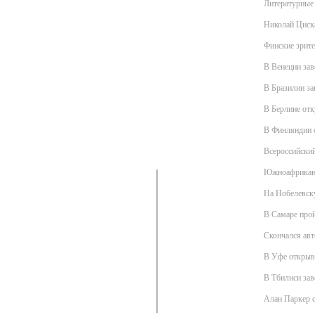
Литературные 
Николай Циска
Финские зрите
В Венеции зав
В Бразилии за
В Берлине отк
В Финляндии 
Всероссийски
Южноафриканс
На Нобелевск
В Самаре прой
Скончался авт
В Уфе открыв
В Тбилиси за
Алан Паркер с