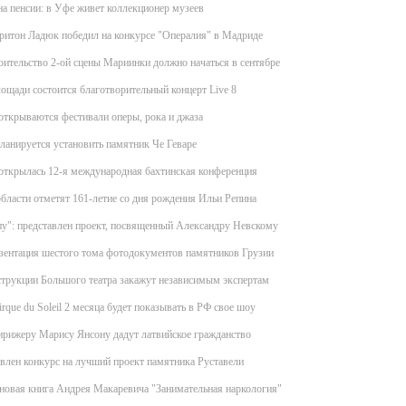
на пенсии: в Уфе живет коллекционер музеев
ритон Ладюк победил на конкурсе "Опералия" в Мадриде
ительство 2-ой сцены Мариинки должно начаться в сентябре
ощади состоится благотворительный концерт Live 8
ткрываются фестивали оперы, рока и джаза
ланируется установить памятник Че Геваре
открылась 12-я международная бахтинская конференция
бласти отметят 161-летие со дня рождения Ильи Репина
у": представлен проект, посвященный Александру Невскому
зентация шестого тома фотодокументов памятников Грузии
трукции Большого театра закажут независимым экспертам
rque du Soleil 2 месяца будет показывать в РФ свое шоу
ирижеру Марису Янсону дадут латвийское гражданство
влен конкурс на лучший проект памятника Руставели
новая книга Андрея Макаревича "Занимательная наркология"