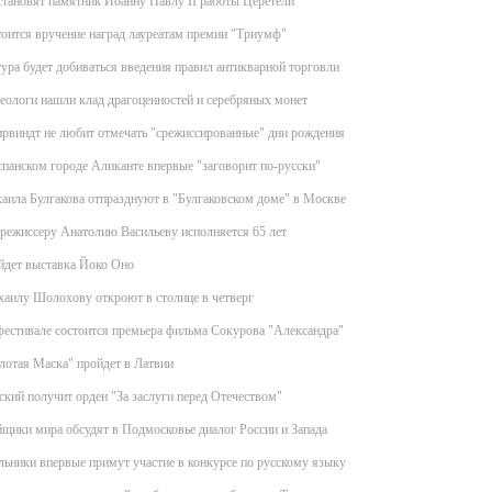
тановят памятник Иоанну Павлу II работы Церетели
оится вручение наград лауреатам премии "Триумф"
ура будет добиваться введения правил антикварной торговли
еологи нашли клад драгоценностей и серебряных монет
рвиндт не любит отмечать "срежиссированные" дни рождения
спанском городе Аликанте впервые "заговорит по-русски"
аила Булгакова отпразднуют в "Булгаковском доме" в Москве
режиссеру Анатолию Васильеву исполняется 65 лет
йдет выставка Йоко Оно
аилу Шолохову откроют в столице в четверг
естивале состоится премьера фильма Сокурова "Александра"
лотая Маска" пройдет в Латвии
кий получит орден "За заслуги перед Отечеством"
щики мира обсудят в Подмосковье диалог России и Запада
ьники впервые примут участие в конкурсе по русскому языку