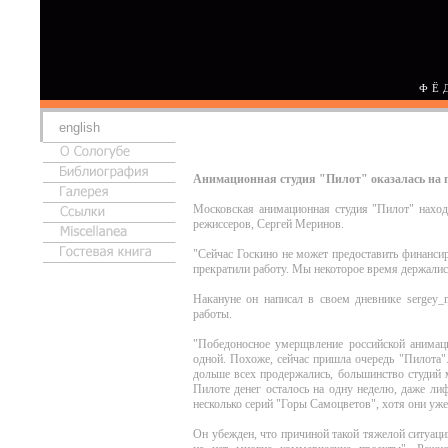
ФЁ
english
Анимационная студия "Пилот" оказалась на 
Московская анимационная студия "Пилот" наход
режиссеров, Сергей Меринов.
"Сейчас Госкино не может предоставить финанси
прекратили работу. Мы некоторое время держались
Накануне он написал в своем дневнике sergey_me
работы.
"Победоносное умерщвление российской анимац
одной. Похоже, сейчас пришла очередь "Пилота".
дольше всех продержались, большинство студий 
Пилоте денег осталось на одну неделю, даже ли
несколько серий "Горы Самоцветов", хотя они уже
Он убежден, что причиной такой тяжелой ситуаци