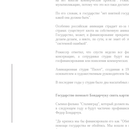
на нет многие коммерческие проекты". Режис
мультипликацию, потому что это все-таки достато
По его словам, в государстве "нет внятной госу
какой она должна быть".
Особенно российская анимация страдает из-за
странах существует квота на собственную анима
Государство, может, и финансирование прекрат
делаем-делаем, а никто, по сути, и не знает об
"системной ошибкой".
Режиссер отметил, что спустя неделю все фи
консервацию, а сотрудники студии будут в
госфинансирования или появления коммерческих 
Анимационная студия "Пилот", созданная в 198
основателем и художественным руководителем бы
В последние годы у студии было два масштабных п
Государство поможет Бондарчуку снять карт
Съемки фильма "Сталинград", который должен вы
в следующем году и будут частично профинанси
Федор Бондарчук.
"До кризиса мы бы финансировали его как "Обит
помощи государства не обойтись. Мы вошли в в