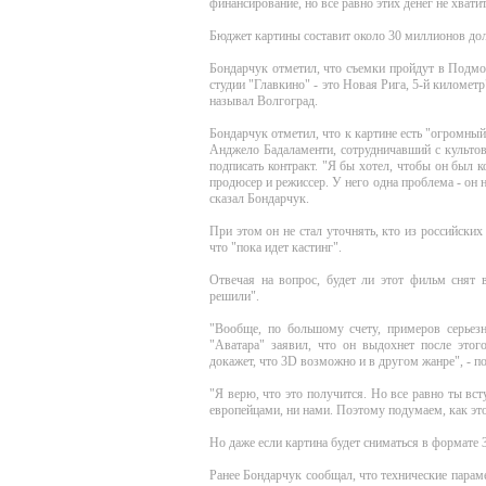
финансирование, но все равно этих денег не хватит"
Бюджет картины составит около 30 миллионов дол
Бондарчук отметил, что съемки пройдут в Подмо
студии "Главкино" - это Новая Рига, 5-й километр
называл Волгоград.
Бондарчук отметил, что к картине есть "огромный
Анджело Бадаламенти, сотрудничавший с культо
подписать контракт. "Я бы хотел, чтобы он был 
продюсер и режиссер. У него одна проблема - он н
сказал Бондарчук.
При этом он не стал уточнять, кто из российских
что "пока идет кастинг".
Отвечая на вопрос, будет ли этот фильм снят 
решили".
"Вообще, по большому счету, примеров серьез
"Аватара" заявил, что он выдохнет после этог
докажет, что 3D возможно и в другом жанре", - п
"Я верю, что это получится. Но все равно ты вс
европейцами, ни нами. Поэтому подумаем, как это 
Но даже если картина будет сниматься в формате 
Ранее Бондарчук сообщал, что технические парам