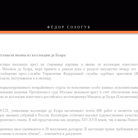
ФЁДОР СОЛОГУБ
естовали иконы из коллекции де Буара
иставы наложили арест на старинные картины и иконы из коллекции известного
а Михаила де Буара, мера принята в рамках иска о разделе имущества между его 
 сообщении пресс-службы Управления Федеральной службы судебных приставов 
ласти, поступившем в в пятницу.
пециализированного межрайонного отдела по исполнению особо важных исполнительны
овании решения Пресненского суда Москвы наложили арест в счет обеспечения иска
ны из коллекции известного российского коллекционера Михаила де Буара (Елизаветина)"
СП, уникальная коллекция де Буара насчитывает почти 600 работ и является о
ых иконных собраний в России. Коллекцию отличают высокое художественное качеств
орического охвата. В ней представлены как шедевры XIV-XVII веков, так и иконы Новог
аринных икон оценивается в 30 миллионов долларов. В настоящее время требования и
олнены в полном объеме", - отмечается в документе.