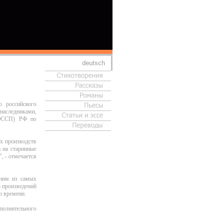
deutsch
 российского
наследниками,
(ФССП) РФ по
х производств
 на старинные
, - отмечается
дним из самых
о произведений
о времени.
сполнительного