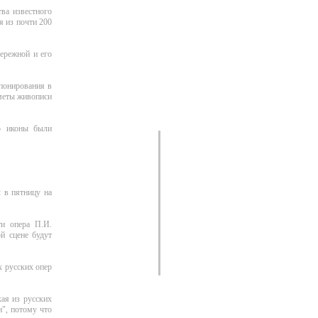
ва известного
я из почти 200
Бережной и его
спонирования в
дметы живописи
то иконы были
л в пятницу на
ти опера П.И.
й сцене будут
х русских опер
кая из русских
н", потому что