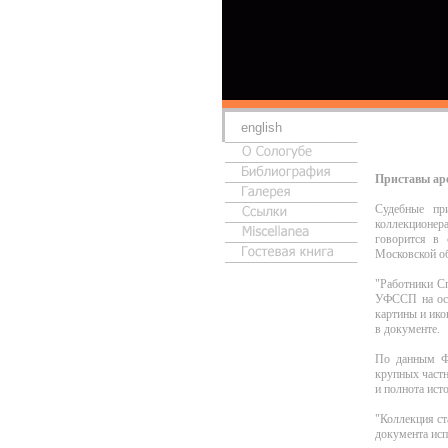
english
Приставы ар
Судебные пр
коллекционер
говорится в
Московской об
"Работники С
УФССП на осн
картины и ико
в документе.
По данным ФС
крупных частн
и полнота ист
"Коллекция ст
документа исп