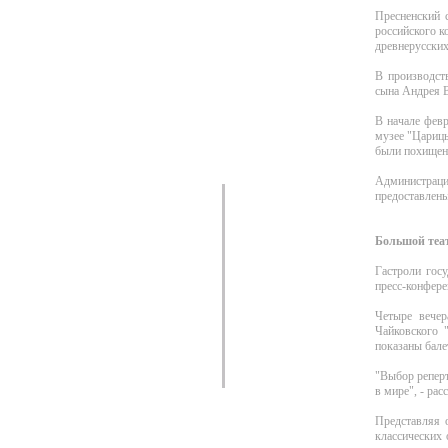
Пресненский 
российского к
древнерусских
В производств
сына Андрея 
В начале февр
музее "Царицы
были похищен
Администраци
предоставлен
Большой теат
Гастроли госу
пресс-конфере
Четыре вечер
Чайковского 
показаны бале
"Выбор реперт
в мире", - рас
Представляя о
классических 