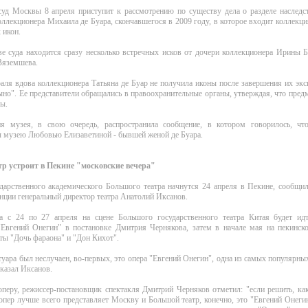
суд Москвы 8 апреля приступит к рассмотрению по существу дела о разделе наследст
оллекционера Михаила де Буара, скончавшегося в 2009 году, в которое входит коллекци
 икон.
е суда находится сразу несколько встречных исков от дочери коллекционера Ирины 
Вяземшева.
аля вдова коллекционера Татьяна де Буар не получила иконы после завершения их эк
но". Ее представители обращались в правоохранительные органы, утверждая, что пре
ы.
я музея, в свою очередь, распространила сообщение, в котором говорилось, ч
ы музею Любовью Елизаветиной - бывшей женой де Буара.
р устроит в Пекине "московские вечера"
дарственного академического Большого театра начнутся 24 апреля в Пекине, сообщи
нции генеральный директор театра Анатолий Иксанов.
а с 24 по 27 апреля на сцене Большого государственного театра Китая будет ид
"Евгений Онегин" в постановке Дмитрия Чернякова, затем в начале мая на пекинско
ты "Дочь фараона" и "Дон Кихот".
уара был неслучаен, во-первых, это опера "Евгений Онегин", одна из самых популярны
сказал Иксанов.
перу, режиссер-постановщик спектакля Дмитрий Черняков отметил: "если решить, ка
опер лучше всего представляет Москву и Большой театр, конечно, это "Евгений Онеги