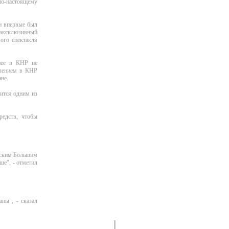
 по-настоящему
он впервые был
е эксклюзивный
вого спектакля
анее в КНР не
влением в КНР
не.
ится одним из
редств, чтобы
ийским Большим
ше", - отметил
ны", - сказал