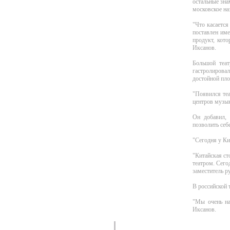
остальные зна
московское на
"Что касается
поставлен име
продукт, кото
Иксанов.
Большой теат
гастролирова
достойной пло
"Появился те
центров музык
Он добавил, 
позволить себ
"Сегодня у Ки
"Китайская ст
театром. Сего
заместитель 
В российской 
"Мы очень на
Иксанов.