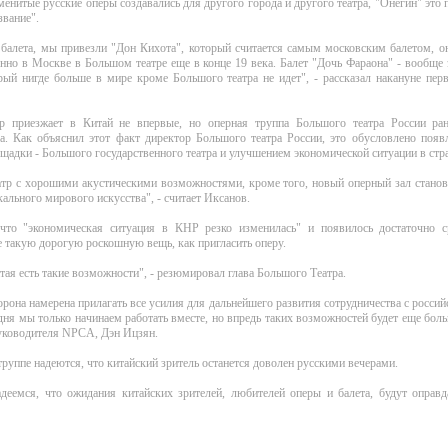
менитые русские оперы создавались для другого города и другого театра, "Онегин" это
звание".
 балета, мы привезли "Дон Кихота", который считается самым московским балетом, 
нно в Москве в Большом театре еще в конце 19 века. Балет "Дочь Фараона" - вообщ
рый нигде больше в мире кроме Большого театра не идет", - рассказал накануне пер
р приезжает в Китай не впервые, но оперная труппа Большого театра России р
ла. Как объяснил этот факт директор Большого театра России, это обусловлено поя
щадки - Большого государственного театра и улучшением экономической ситуации в стра
атр с хорошими акустическими возможностями, кроме того, новый оперный зал станов
ального мирового искусства", - считает Иксанов.
что "экономическая ситуация в КНР резко изменилась" и появилось достаточно с
е такую дорогую роскошную вещь, как пригласить оперу.
тая есть такие возможности", - резюмировал глава Большого Театра.
орона намерена прилагать все усилия для дальнейшего развития сотрудничества с росс
дня мы только начинаем работать вместе, но впредь таких возможностей будет еще боль
руководителя NPCA, Дэн Ицзян.
труппе надеются, что китайский зритель останется доволен русскими вечерами.
деемся, что ожидания китайских зрителей, любителей оперы и балета, будут оправда