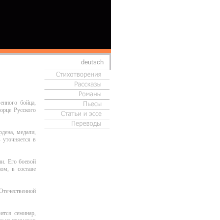
deutsch
енного бойца,
орце Русского
дена, медали,
 уточняется в
и. Его боевой
ом, в составе
Отечественной
ится семинар,