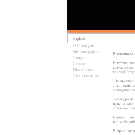
english
Выставка об 
Выставка, по
сражавшегося
музея (ГРМ) в
"На выставке
знаки отличи
сообщении пр
Легендарный 
путь начался
советского та
Сержант Байе
войны Второй 
В пресс-служ