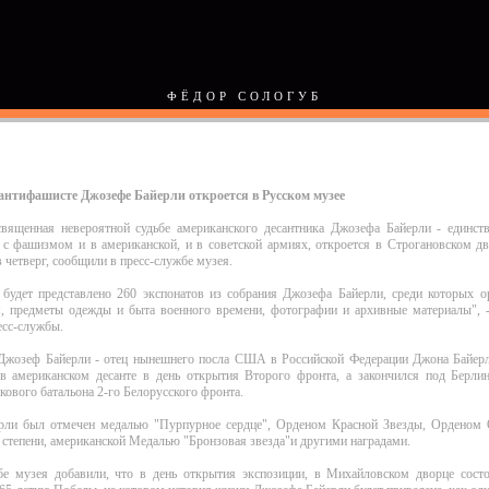
ФЁДОР СОЛОГУБ
антифашисте Джозефе Байерли откроется в Русском музее
священная невероятной судьбе американского десантника Джозефа Байерли - единств
 с фашизмом и в американской, и в советской армиях, откроется в Строгановском дв
 четверг, сообщили в пресс-службе музея.
 будет представлено 260 экспонатов из собрания Джозефа Байерли, среди которых ор
я, предметы одежды и быта военного времени, фотографии и архивные материалы", -
есс-службы.
Джозеф Байерли - отец нынешнего посла США в Российской Федерации Джона Байерл
 в американском десанте в день открытия Второго фронта, а закончился под Берлин
нкового батальона 2-го Белорусского фронта.
рли был отмечен медалью "Пурпурное сердце", Орденом Красной Звезды, Орденом 
степени, американской Медалью "Бронзовая звезда"и другими наградами.
бе музея добавили, что в день открытия экспозиции, в Михайловском дворце состо