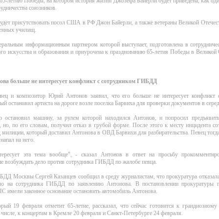
5-летию Победы, на котором история жизни Джозефа Байерли будет приведена, как од
удничества союзников.
удет присутствовать посол США в РФ Джон Байерли, а также ветераны Великой Отече
оенных училищ.
неральным информационным партнером которой выступает, подготовлена в сотрудниче
о искусства и образования и приурочена к празднованию 65-летия Победы в Великой
ва больше не интересует конфликт с сотрудником ГИБДД
вец и композитор Юрий Антонов заявил, что его больше не интересует конфликт 
й остановил артиста на дороге возле поселка Барвиха для проверки документов в серед
р остановил машину, за рулем которой находился Антонов, и попросил предъявить
, но, по его словам, получил отказ в грубой форме. После этого к месту инцидента 
 милиции, который доставил Антонова в ОВД Барвихи для разбирательства. Певец тог
напал на него.
ересует эта тема вообще", - сказал Антонов в ответ на просьбу прокомментир
е возбуждать дело против сотрудника ГИБДД по жалобе певца.
БДД Москвы Сергей Казанцев сообщил в среду журналистам, что прокуратура отказала
ло на сотрудника ГИБДД по заявлению Антонова. В постановлении прокуратуры г
С имели законное основание остановить автомобиль Антонова.
орый 19 февраля отметит 65-летие, рассказал, что сейчас готовится к грандиозному
 числе, к концертам в Кремле 20 февраля и Санкт-Петербурге 24 февраля.