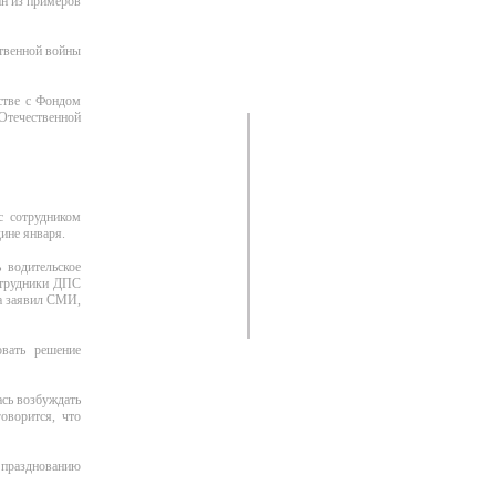
ин из примеров
ственной войны
стве с Фондом
 Отечественной
с сотрудником
ине января.
 водительское
сотрудники ДПС
да заявил СМИ,
овать решение
сь возбуждать
оворится, что
 празднованию