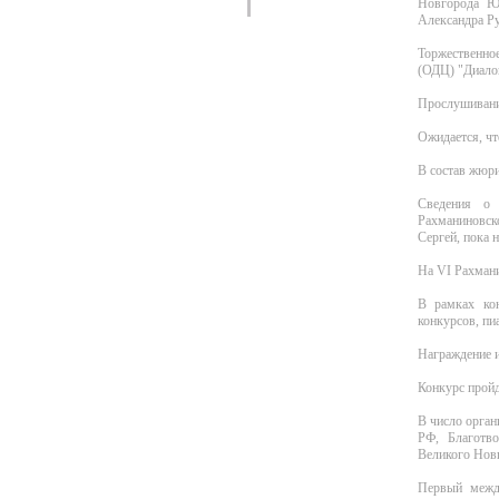
Новгорода Ю
Александра Ру
Торжественное
(ОДЦ) "Диало
Прослушивания
Ожидается, чт
В состав жюри
Сведения о 
Рахманиновск
Сергей, пока н
На VI Рахман
В рамках кон
конкурсов, п
Награждение и
Конкурс пройд
В число орган
РФ, Благотво
Великого Новг
Первый межд