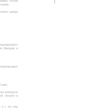
жника России
еседник.
елового центра
ждународного
ети Джордан и
международных
 мая).
ьных конкурсов
кой области и
 и с тех пор