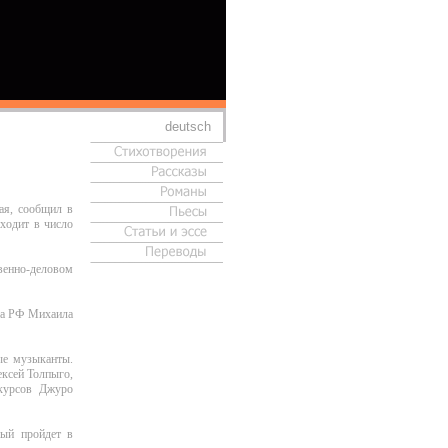
deutsch
ая, сообщил в
ходит в число
твенно-деловом
ста РФ Михаила
ые музыканты.
ексей Толпыго,
нкурсов Джуро
рый пройдет в