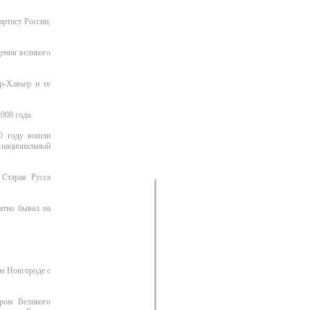
артист России,
ения великого
р-Хавьер и ее
008 года.
10 году вошли
национальный
 Старая Русса
атно бывал на
м Новгороде с
эром Великого