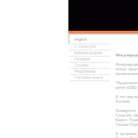
english
Международн
Международны
четверг пред
организаторов
"Предполагает
центре (ОДЦ) "
В этот день в
Плетнева.
Планируется,
Среди них, ка
Кирилл Родин
Тиквица (Хорв
В программу 