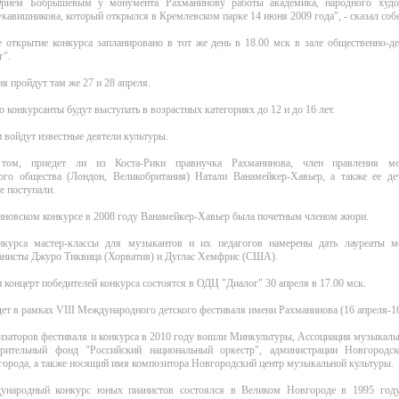
рием Бобрышевым у монумента Рахманинову работы академика, народного худо
кавишникова, который открылся в Кремлевском парке 14 июня 2009 года", - сказал соб
 открытие конкурса запланировано в тот же день в 18.00 мск в зале общественно-д
г".
 пройдут там же 27 и 28 апреля.
о конкурсанты будут выступать в возрастных категориях до 12 и до 16 лет.
 войдут известные деятели культуры.
том, приедет ли из Коста-Рики правнучка Рахманинова, член правления ме
ого общества (Лондон, Великобритания) Натали Ванамейкер-Хавьер, а также ее д
е поступали.
иновском конкурсе в 2008 году Ванамейкер-Хавьер была почетным членом жюри.
курса мастер-классы для музыкантов и их педагогов намерены дать лауреаты 
ианисты Джуро Тиквица (Хорватия) и Дуглас Хемфрис (США).
 концерт победителей конкурса состоятся в ОДЦ "Диалог" 30 апреля в 17.00 мск.
ет в рамках VIII Международного детского фестиваля имени Рахманинова (16 апреля-16
изаторов фестиваля и конкурса в 2010 году вошли Минкультуры, Ассоциация музыкал
рительный фонд "Российский национальный оркестр", администрации Новгородс
орода, а также носящий имя композитора Новгородский центр музыкальной культуры.
ународный конкурс юных пианистов состоялся в Великом Новгороде в 1995 году