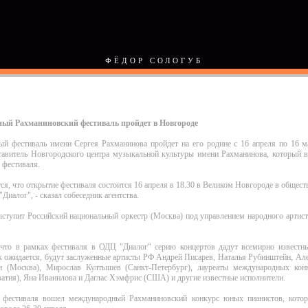
ФЁДОР СОЛОГУБ
ый Рахманиновский фестиваль пройдет в Новгороде
й фестиваль имени Сергея Рахманинова пройдет на его родине с 16 апреля по 16 м
ставитель Новгородского центра музыкальной культуры имени Рахманинова, который в
 фестиваля.
ся, что открытие фестиваля состоится 16 апреля в 18.30 в Великом Новгороде в общес
Диалог", - сказал собеседник агентства.
ыступит Российский национальный оркестр (Москва) под управлением народного арти
 что в рамках фестиваля в ОДЦ "Диалог" серию концертов дадут всемирно известн
к ожидается, будут заслуженные артисты РФ Андрей Писарев, Наталья Рубинштейн, Ал
 (Москва), Мирослав Култышев (Санкт-Петербург), лауреаты международных ко
атия), Яна Иванилова и Даглас Хэмфрис (США) и другие известные исполнители.
фестиваля вошел международный Рахманиновский конкурс юных пианистов, кото