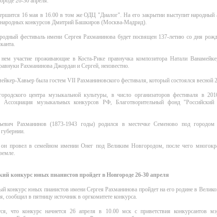
роде 26-30 апреля.
ершится 16 мая в 16.00 в том же ОДЦ "Диалог". На его закрытии выступит народный 
ународных конкурсов Дмитрий Башкиров (Москва-Мадрид).
родный фестиваль имени Сергея Рахманинова будет посвящен 137-летию со дня рожд
канта.
нем участие проживающие в Коста-Рике правнучка композитора Натали Ванамейке
равнуки Рахманинова Джордан и Сергей, неизвестно.
ейкер-Хавьер была гостем VII Рахманиновского фестиваля, который состоялся весной 2
родского центра музыкальной культуры, в число организаторов фестиваля в 20
, Ассоциация музыкальных конкурсов РФ, Благотворительный фонд "Российский 
ьевич Рахманинов (1873-1943 годы) родился в местечке Семеново под городом
 губернии.
 он провел в семейном имении Онег под Великим Новгородом, после чего многокр
земле.
ий конкурс юных пианистов пройдет в Новгороде 26-30 апреля
й конкурс юных пианистов имени Сергея Рахманинова пройдет на его родине в Велико
ля, сообщил в пятницу источник в оргкомитете конкурса.
тся, что конкурс начнется 26 апреля в 10.00 мск с приветствия конкурсантов м