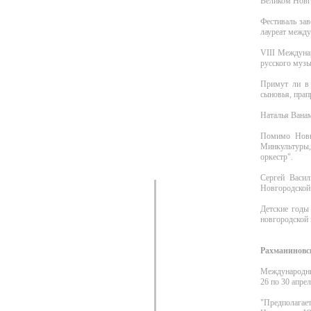
Великом Новго
Фестиваль зав
лауреат межд
VIII Междуна
русского музы
Примут ли в 
сыновья, прап
Наталья Ванам
Помимо Новго
Минкультуры
оркестр".
Сергей Васил
Новгородской
Детские годы
новгородской 
Рахманиновск
Международны
26 по 30 апре
"Предполагае