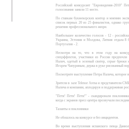
Российский конкурсант "Евровидения-2010" П
голосования заняли 11 место.
По ставкам букмекерских контор и мнению эксп
список первых 20 из 25 финалистов, однако груп
решения профессионального жюри.
Наибольшее количество голосов - 12 - российск
Украина, Эстония и Молдова, Латвия отдала 8 б
Португалия - 2.
Несмотря на то, что в этом году на конкур
спецэффектов, участники из России предпочли
Налич, одетый в зеленый свитер, серые брюки 
Игорем Чапуриным, держа в руке рисованный порт
Посмотрите выступление Петра Налича, которое 
Зрители в зале Telenor Arena и представители СМ
Налича и компании, аплодируя и поддерживая ро
"Петя! Петя! Петя!" - скандировали поклонник
когда с экранов пресс-центра прозвучали последн
Таланты и поклонники
Не обошлось на конкурсе и без инцидентов.
Во время выступления испанского певца Даниэл