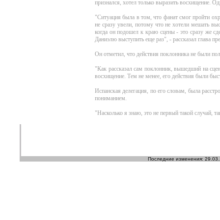
признался, хотел только выразить восхищение. Од
"Ситуация была в том, что фанат смог пройти охр
не сразу увели, потому что не хотели мешать вы
когда он подошел к краю сцены - это сразу же с
Даниэлю выступить еще раз", - рассказал глава п
Он отметил, что действия поклонника не были пол
"Как рассказал сам поклонник, вышедший на сцену
восхищение. Тем не менее, его действия были быст
Испанская делегация, по его словам, была расст
пониманием.
"Насколько я знаю, это не первый такой случай, та
Последние изменения: