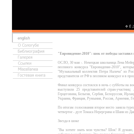
ФЁ
english
"Евровидение-2010": шок от победы застави
ОСЛО, 30 мая -. Немецкая школьница Лена Мейер-
песенного конкурса "Евровидение-2010", котор
"Музыкальный коллектив Петра Налича" из Росс
представителя от РФ в песенном конкурсе и в про
Финал конкурса состоялся в ночь с субботы на вос
выступили 25 представителей стран-участниц
Герцеговина, Бельгия, Сербия, Белоруссия, Ирлан
Украина, Франция, Румыния, Россия, Армения, Ге
По итогам голосования второе место заняла туре
четвертое - дуэт Томаса Нерергрина и Шани из Дан
Звезда в шоке
"Вы хотите знать мои чувства? Шок! Я думаю, 