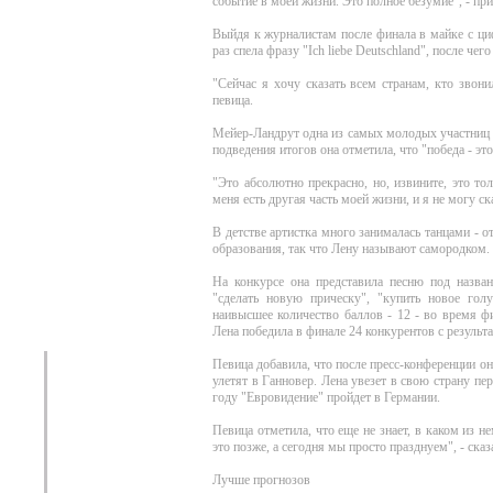
событие в моей жизни. Это полное безумие", - при
Выйдя к журналистам после финала в майке с ци
раз спела фразу "Ich liebe Deutschland", после че
"Сейчас я хочу сказать всем странам, кто звони
певица.
Мейер-Ландрут одна из самых молодых участниц к
подведения итогов она отметила, что "победа - это
"Это абсолютно прекрасно, но, извините, это тол
меня есть другая часть моей жизни, и я не могу ска
В детстве артистка много занималась танцами - от
образования, так что Лену называют самородком.
На конкурсе она представила песню под названи
"сделать новую прическу", "купить новое гол
наивысшее количество баллов - 12 - во время ф
Лена победила в финале 24 конкурентов с результа
Певица добавила, что после пресс-конференции она
улетят в Ганновер. Лена увезет в свою страну п
году "Евровидение" пройдет в Германии.
Певица отметила, что еще не знает, в каком из
это позже, а сегодня мы просто празднуем", - сказ
Лучше прогнозов