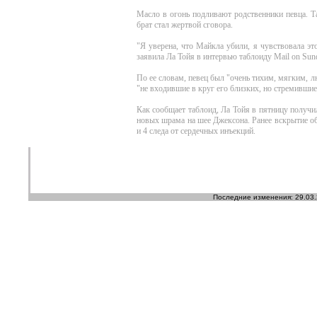
Масло в огонь подливают родственники певца. Т
брат стал жертвой сговора.
"Я уверена, что Майкла убили, я чувствовала это
заявила Ла Тойя в интервью таблоиду Mail on Sun
По ее словам, певец был "очень тихим, мягким, 
"не входившие в круг его близких, но стремившие
Как сообщает таблоид, Ла Тойя в пятницу получи
новых шрама на шее Джексона. Ранее вскрытие о
и 4 следа от сердечных инъекций.
Последние изменения: