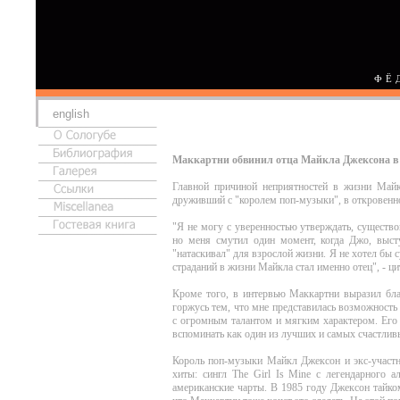
ФЁ
english
Маккартни обвинил отца Майкла Джексона в
Главной причиной неприятностей в жизни Майк
друживший с "королем поп-музыки", в откровенно
"Я не могу с уверенностью утверждать, существо
но меня смутил один момент, когда Джо, высту
"натаскивал" для взрослой жизни. Я не хотел бы с
страданий в жизни Майкла стал именно отец", - ци
Кроме того, в интервью Маккартни выразил бла
горжусь тем, что мне представилась возможность
с огромным талантом и мягким характером. Его 
вспоминать как один из лучших и самых счастли
Король поп-музыки Майкл Джексон и экс-участн
хиты: сингл The Girl Is Mine с легендарного а
американские чарты. В 1985 году Джексон тайком