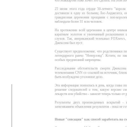
что Маккартни тоже хочет это сделать. На этой п
25 июня этого года сердце 50-летнего "короля
доставили в одну из больниц Лос-Анджелеса, 
грандиозная церемония прощания с поп-короле
наблюдали более 31 млн человек.
На протяжении всей церемонии в центре внима
каратным золотом и увенчанный роскошными ц
слухов. Так, американский телеканал FOXnews, 
Джексона был пуст.
Существует предположение, что родственники поп
легендарного ранчо "Неверлэнд". Кстати, по з
особых предписаний запрещены.
Расследование обстоятельств смерти Джексон
телекомпания СNN cо ссылкой на источник, близк
быть возбуждено уголовное дело.
Эта информация появилась в день, когда глава 
решение следователей о том, какую версию сме
лекарств или убийство - зависит теперь только от 
Результаты двух произведенных вскрытий - в
затягиванием объявления результатов - пока не го
Новые "сенсации" как способ заработать на 