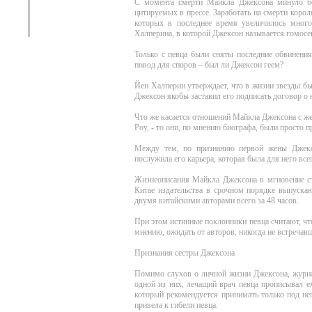
С момента смерти Майкла Джексона минуло бо
цитируемых в прессе. Заработать на смерти коро
которых в последнее время увеличилось много
Халперина, в которой Джексон называется гомосе
Только с певца были сняты последние обвинения
повод для споров – был ли Джексон геем?
Йен Халперин утверждает, что в жизни звезды б
Джексон якобы заставил его подписать договор о
Что же касается отношений Майкла Джексона с ж
Роу, - то они, по мнению биографа, были просто п
Между тем, по признанию первой жены Джекс
послужила его карьера, которая была для него все
Жизнеописания Майкла Джексона в мгновение ст
Китае издательства в срочном порядке выпуска
двумя китайскими авторами всего за 48 часов.
При этом истинные поклонники певца считают, что
мнению, ожидать от авторов, никогда не встреча
Признания сестры Джексона
Помимо слухов о личной жизни Джексона, журна
одной из них, лечащий врач певца прописывал е
который рекомендуется принимать только под не
привела к гибели певца.