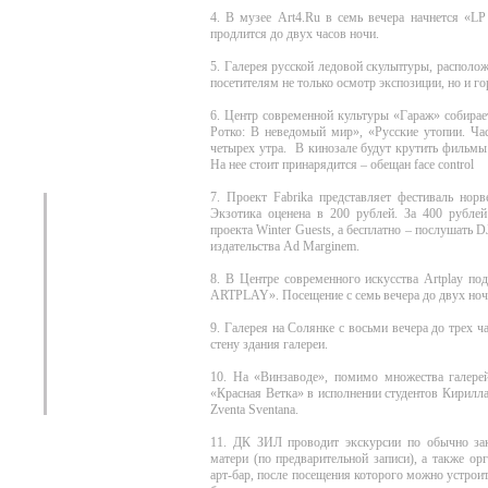
4. В музее Art4.Ru в семь вечера начнется «L
продлится до двух часов ночи.
5. Галерея русской ледовой скульптуры, распол
посетителям не только осмотр экспозиции, но и го
6. Центр современной культуры «Гараж» собирае
Ротко: В неведомый мир», «Русские утопии. Ча
четырех утра. В кинозале будут крутить фильмы
На нее стоит принарядится – обещан face control
7. Проект Fabrika представляет фестиваль нор
Экзотика оценена в 200 рублей. За 400 рубле
проекта Winter Guests, а бесплатно – послушать
издательства Ad Marginem.
8. В Центре современного искусства Artplay п
ARTPLAY». Посещение с семь вечера до двух ноч
9. Галерея на Солянке с восьми вечера до трех
стену здания галереи.
10. На «Винзаводе», помимо множества галерей
«Красная Ветка» в исполнении студентов Кирилл
Zventa Sventana.
11. ДК ЗИЛ проводит экскурсии по обычно за
матери (по предварительной записи), а также о
арт-бар, после посещения которого можно устроит