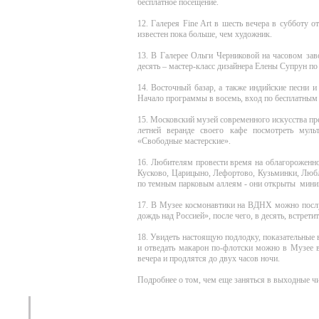
бесплатное посещение.
12. Галерея Fine Art в шесть вечера в субботу
известен пока больше, чем художник.
13. В Галерее Ольги Черниковой на часовом зав
десять – мастер-класс дизайнера Елены Супрун 
14. Восточный базар, а также индийские песни 
Начало программы в восемь, вход по бесплатным 
15. Московский музей современного искусства пре
летней веранде своего кафе посмотреть муль
«Свободные мастерские».
16. Любителям провести время на облагороженно
Кусково, Царицыно, Лефортово, Кузьминки, Любли
по темным парковым аллеям - они открыты ми
17. В Музее космонавтики на ВДНХ можно посл
дождь над Россией», после чего, в десять, встре
18. Увидеть настоящую подлодку, показательные
и отведать макарон по-флотски можно в Музее 
вечера и продлятся до двух часов ночи.
Подробнее о том, чем еще заняться в выходные ч