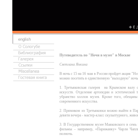
ФЁ
english
Путеводитель по "Ночи в музее" в Москве
Светлана Янкина
В ночь с 15 на 16 мая в России пройдет акция "Н
можно посетить в единственную "выходную" ночь
1. Третьяковская галерея на Крымском валу с
искусств. Отделение артопедии и эстетической 
убранство холлов музея. Кроме того, обещан
современного искусства.
2. Прямиком из Третьяковки можно выйти в Парк
девяти вечера - мастер-класс скульптурного, живо
3. В Государственном музее Маяковского в семь
фильмы – например, «Парижанку» Чарли Чапли
полночь.