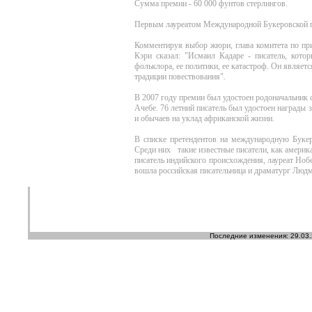
Сумма премии - 60 000 фунтов стерлингов.
Первым лауреатом Международной Букеровской пр
Комментируя выбор жюри, глава комитета по п
Кэри сказал: "Исмаил Кадаре - писатель, котор
фольклора, ее политики, ее катастроф. Он явля
традиции повествования".
В 2007 году премии был удостоен родоначальник 
Ачебе. 76 летний писатель был удостоен награды 
и обычаев на уклад африканской жизни.
В списке претендентов на международную Букер
Среди них такие известные писатели, как америк
писатель индийского происхождения, лауреат Ноб
вошла российская писательница и драматург Люд
Последние изменения: