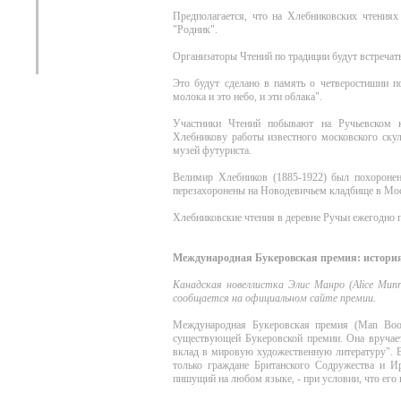
Предполагается, что на Хлебниковских чтения
"Родник".
Организаторы Чтений по традиции будут встречат
Это будут сделано в память о четверостишии п
молока и это небо, и эти облака".
Участники Чтений побывают на Ручьевском 
Хлебникову работы известного московского скул
музей футуриста.
Велимир Хлебников (1885-1922) был похоронен
перезахоронены на Новодевичьем кладбище в Мо
Хлебниковские чтения в деревне Ручьи ежегодно п
Международная Букеровская премия: история
Канадская новеллистка Элис Манро (Alice Mun
сообщается на официальном сайте премии.
Международная Букеровская премия (Man Booke
существующей Букеровской премии. Она вручаетс
вклад в мировую художественную литературу". В
только граждане Британского Содружества и И
пишущий на любом языке, - при условии, что его 