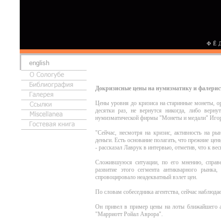
ФЁ
english
Докризисные цены на нумизматику и фалерист
Цены уровня до кризиса на старинные монеты, ор
десятки раз, не вернутся никогда, либо вернут
нумизматической фирмы "Монеты и медали" Игор
"Сейчас, несмотря на кризис, активность на ры
деньги. Есть основание полагать, что прежние цен
- рассказал Лаврук в интервью, отметив, что к ве
Сложившуюся ситуации, по его мнению, справе
развитие этого сегмента антикварного рынка,
спровоцировало неадекватный взлет цен.
По словам собеседника агентства, сейчас наблюда
Он привел в пример цены на лоты ближайшего а
"Марриотт Ройал Аврора".