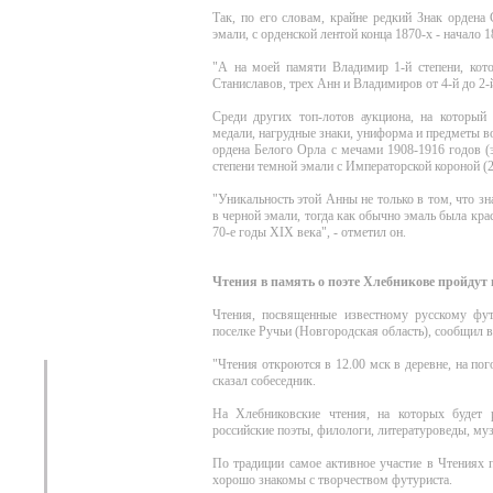
Так, по его словам, крайне редкий Знак ордена
эмали, с орденской лентой конца 1870-х - начало 
"А на моей памяти Владимир 1-й степени, кото
Станиславов, трех Анн и Владимиров от 4-й до 2-й
Среди других топ-лотов аукциона, на который 
медали, нагрудные знаки, униформа и предметы в
ордена Белого Орла с мечами 1908-1916 годов (
степени темной эмали с Императорской короной (2
"Уникальность этой Анны не только в том, что зн
в черной эмали, тогда как обычно эмаль была кра
70-е годы ХIХ века", - отметил он.
Чтения в память о поэте Хлебникове пройдут 
Чтения, посвященные известному русскому фу
поселке Ручьи (Новгородская область), сообщил 
"Чтения откроются в 12.00 мск в деревне, на пог
сказал собеседник.
На Хлебниковские чтения, на которых будет 
российские поэты, филологи, литературоведы, му
По традиции самое активное участие в Чтениях 
хорошо знакомы с творчеством футуриста.