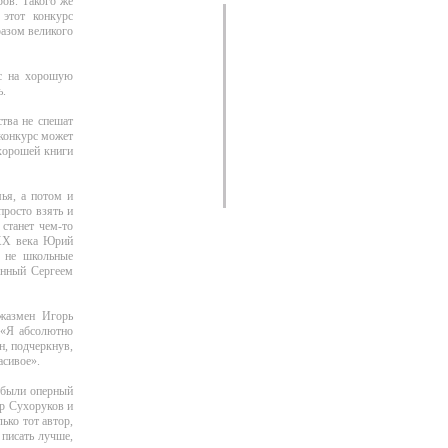
ров. Такого же
этот конкурс
разом великого
ос на хорошую
ь.
тва не спешат
 конкурс может
 хорошей книги
мья, а потом и
просто взять и
 станет чем-то
 ХХ века Юрий
ь не школьные
анный Сергеем
джазмен Игорь
 «Я абсолютно
н, подчеркнув,
асивое».
 были оперный
р Сухоруков и
ько тот автор,
 писать лучше,