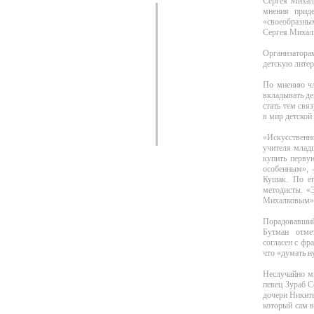
Сергея Михалк
мнения прид
«своеобразным
Сергея Михал
Организатора
детскую литер
По мнению чл
вкладывать де
стать тем свя
в мир детской
«Искусственно
учителя младш
купить первую
особенным», 
Кушак. По ег
методисты. «
Михалковым», 
Порадовавший
Бутман отмет
согласен с фр
что «думать н
Неслучайно м
певец Зураб 
дочери Никиты
который сам в