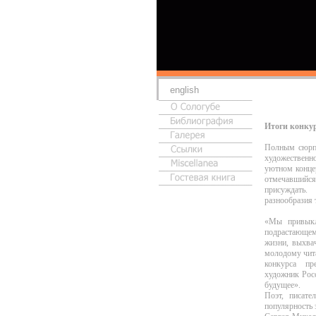
english
Итоги конкур
Полным сюрпр
художественно
уютном конце
отмечавшийся
присуждать.
разнообразия 
«Мы привыкл
подрастающем
жизни, выхва
молодому чита
конкурса пре
художник Росс
будущее».
Поэт, писате
популярность 