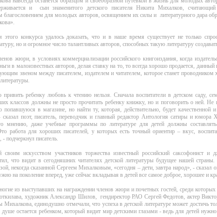
ова навсегда останется образцом и своеобразной путевкой в жизнь для молодых авто
ерживается и сын знаменитого детского писателя Никита Михалков, считающий 
 благословением для молодых авторов, освящением их силы и литературного дара об
кова».
м этого конкурса удалось доказать, что и в наше время существует не только спр
атуру, но и огромное число талантливых авторов, способных такую литературу создават
енов жюри, в условиях коммерциализации российского книгоиздания, когда издательс
ньги в малоизвестных авторов, делая ставку на то, то всегда хорошо продается, данный
зующим звеном между писателем, издателем и читателем, которое станет проводником
 литературы.
 привить ребенку любовь к чтению нельзя. Сначала воспитатели в детском саду, се
их классов должны не просто прочитать ребенку книжку, но и поговорить о ней. Не 
 попавшуюся в магазине, но найти ту, которая, действительно, будет качественной и
- сказал поэт, писатель, переводчик и главный редактор Антология сатиры и юмора
о мнению, даже учебные программы по литературе для детей должны составлят
Это работа для хороших писателей, у которых есть точный ориентир – вкус, воспит
- подчеркнул писатель.
 своим искусством участников торжества известный российский саксофонист и 
ил, что видит в сегодняшних читателях детской литературы будущее нашей страны.
азой, некогда сказанной Сергеем Михалковым, «сегодня – дети, завтра народ», - сказал о
ужно на поколение вперед, уже сейчас вкладывая в детей все самое доброе, хорошее и кр
ногие из выступавших на награждении членов жюри и почетных гостей, среди которых
Соткилава, художник Александр Шилов, гендиректор РАО Сергей Федотов, актер Викто
 Михалкова, единодушно отмечали, что успеха в детской литературе может достичь тол
 душе остается ребенком, который видит мир детскими глазами - ведь для детей нужно