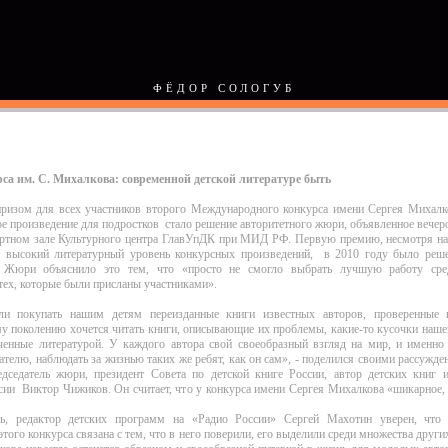
ФЁДОР СОЛОГУБ
са им. С. Михалкова: современной детской литературе быть
изом для всех участников второго Международного конкурса имени Сергея Михалк
е произведение для подростков стало решение авторитетного жюри, объявленное вечер
ртном зале Культурного центра ГлавУпДК при МИД РФ. Первую премию, несмотря на
 высокий литературный уровень конкурсных произведений, в 2010 году было реш
 Жюри объяснило это тем, что «просто не смогло выбрать лучшую работу сре
тех, которые были присланы участниками».
и покупать нашим детям переизданные книги известных авторов, проверенные 
у поколению хочется читать книги, описывающие их проблемы, какие-то кусочки наше
ченные литературой. У каждого автора свой своеобразный взгляд на мир, и именно 
телю, наблюдать за жизнью таких же ребят, как он сам», - поделился своими рассужде
дседатель жюри, президент Совета по детской книге России, автор детских книг 
ии Виктор Чижиков. Он считает, что у конкурса имени Сергея Михалкова «шикарное,
ль, редактор детских программ на «Радио России» Сергей Махотин уверен, что
этого конкурса связана с тем, что в него поверили, его выделили среди множества других