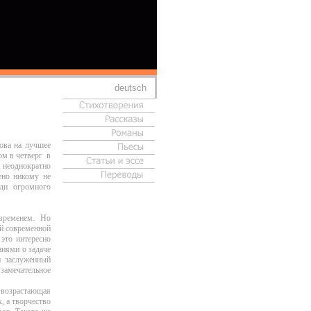
deutsch
ова на лучшее
ом в четверг в
 неоднократно
ено никому не
ди огромного
временем. Но
й современной
это интересно
ниями о задаче
и заслуженный
 замечательное
 возрастающая
, а творчество