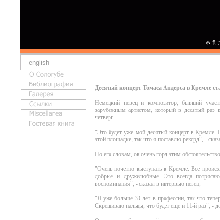
ФЁ
english
Десятый концерт Томаса Андерса в Кремле ст
Немецкий певец и композитор, бывший участн
зарубежным артистом, который в десятый раз 
четверг.
"Это будет уже мой десятый концерт в Кремле. 
этой площадке, так что я поставлю рекорд", - сказ
По его словам, он очень горд этим обстоятельств
"Очень почетно выступать в Кремле. Все происх
добрые и дружелюбные. Это всегда потряса
воспоминания", - сказал в интервью певец.
"Я уже больше 30 лет в профессии, так что тепер
Скрещиваю пальцы, что будет еще и 11-й раз", - д