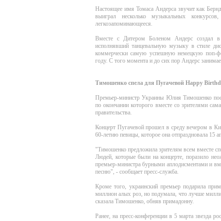
Настоящее имя Томаса Андерса звучит как Бернд
выиграл несколько музыкальных конкурсо
легкозапоминающееся.
Вместе с Дитером Боленом Андерс создал в 
исполнявший танцевальную музыку в стиле дис
коммерчески самую успешную немецкую поп-фо
году. С того момента и до сих пор Андерс занимае
Тимошенко спела для Пугачевой Happy Birthd
Премьер-министр Украины Юлия Тимошенко посе
по окончании которого вместе со зрителями сама
правительства.
Концерт Пугачевой прошел в среду вечером в Ки
60-летию певицы, которое она отпраздновала 15 а
"Тимошенко предложила зрителям всем вместе спе
Людей, которые были на концерте, поразило не
премьер-министра бурными аплодисментами и вме
песню", - сообщает пресс-служба.
Кроме того, украинский премьер подарила прима
миллион алых роз, но подумала, что лучше милли
сказала Тимошенко, обняв примадонну.
Ранее, на пресс-конференции в 5 марта звезда р