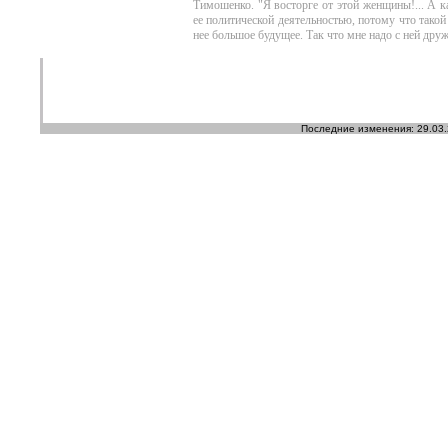
Тимошенко. "Я восторге от этой женщины!... А ка
ее политической деятельностью, потому что такой
нее большое будущее. Так что мне надо с ней друж
Последние изменения: