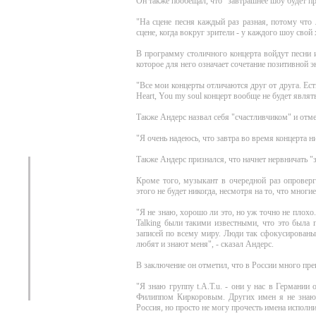
Он также пообещал, что "завтрашнее шоу будет п
"На сцене песня каждый раз разная, потому что 
сцене, когда вокруг зрители - у каждого шоу свой 
В программу столичного концерта войдут песни 
которое для него означает сочетание позитивной 
"Все мои концерты отличаются друг от друга. Ест
Heart, You my soul концерт вообще не будет являть
Также Андерс назвал себя "счастливчиком" и отме
"Я очень надеюсь, что завтра во время концерта ни
Также Андерс признался, что начнет нервничать "з
Кроме того, музыкант в очередной раз опроверг
этого не будет никогда, несмотря на то, что мног
"Я не знаю, хорошо ли это, но уж точно не плохо
Talking были такими известными, что это была
записей по всему миру. Люди так сфокусированы 
любят и знают меня", - сказал Андерс.
В заключение он отметил, что в России много пр
"Я знаю группу t.A.T.u. - они у нас в Германии
Филиппом Киркоровым. Других имен я не знаю
Россия, но просто не могу прочесть имена исполнит