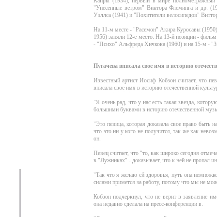
Капры (1934), первый в мире полнометражный 
"Унесенные ветром" Виктора Флеминга и др. (1
Уэллса (1941) и "Похитители велосипедов" Виттор
На 11-м месте - "Расемон" Акира Куросавы (1950
1956) заняли 12-е место. На 13-й позиции - филь
- "Психо" Альфреда Хичкока (1960) и на 15-м - "
Пугачева вписала свое имя в историю отечест
Известный артист Иосиф Кобзон считает, что пе
вписала свое имя в историю отечественной культ
"Я очень рад, что у нас есть такая звезда, кото
большими буквами в историю отечественной музык
"Это певица, которая доказала свое право быть на
что это ни у кого не получится, так же как нев
он.
Певец считает, что "то, как широко сегодня отме
в "Лужниках" - доказывает, что к ней не пропал и
"Так что я желаю ей здоровья, путь она немножк
силами примется за работу, потому что мы не можем
Кобзон подчеркнул, что не верит в заявление и
она недавно сделала на пресс-конференции в.