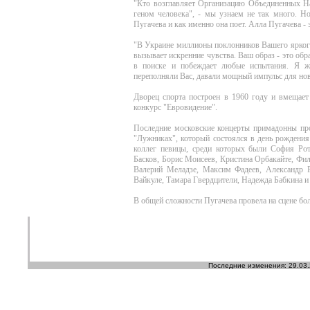
"Кто возглавляет Организацию Объединенных Н
геном человека", - мы узнаем не так много. Н
Пугачева и как именно она поет. Алла Пугачева - 
"В Украине миллионы поклонников Вашего яркого
вызывает искренние чувства. Ваш образ - это обр
в поиске и побеждает любые испытания. Я ж
переполняли Вас, давали мощный импульс для нов
Дворец спорта построен в 1960 году и вмещает
конкурс "Евровидение".
Последние московские концерты примадонны про
"Лужниках", который состоялся в день рождения
коллег певицы, среди которых были София Рот
Басков, Борис Моисеев, Кристина Орбакайте, Фи
Валерий Меладзе, Максим Фадеев, Александр 
Вайкуле, Тамара Гвердцители, Надежда Бабкина и
В общей сложности Пугачева провела на сцене бол
Последние изменения: