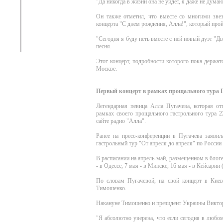
"Да никогда в жизни она не уйдет, я даже не думаю 
Он также отметил, что вместе со многими зве
концерта "С днем рождения, Алла!", который прой
"Сегодня я буду петь вместе с ней новый дуэт "Дв
песня.
Этот концерт, подробности которого пока держа
Москве.
Первый концерт в рамках прощального тура П
Легендарная певица Алла Пугачева, которая от
рамках своего прощального гастрольного тура 2
сайте радио "Алла".
Ранее на пресс-конференции в Пугачева заявил
гастрольный тур "От апреля до апреля" по России
В расписании на апрель-май, размещенном в блоге
- в Одессе, 7 мая - в Минске, 16 мая - в Кейсарии 
По словам Пугачевой, на свой концерт в Кие
Тимошенко.
Накануне Тимошенко и президент Украины Викто
"Я абсолютно уверена, что если сегодня в любо