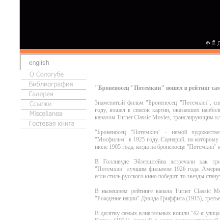
ФЁ
english
"Броненосец "Потемкин" вошел в рейтинг с
Знаменитый фильм "Броненосец "Потемкин", с
году, вошел в список картин, оказавших наибол
каналом Turner Classic Movies, транслирующим кл
"Броненосец "Потемкин" - немой художеств
"Мосфильм" в 1925 году. Сценарий, по которому
июне 1905 года, когда на броненосце "Потемкин" к
В Голливуде Эйзенштейна встречали как три
"Потемкин" лучшим фильмом 1926 года. Америка
если стиль русского кино победит, то звезды стан
В нынешнем рейтинге канала Turner Classic M
"Рождение нации" Дэвида Гриффита (1915), треть
В десятку самых влиятельных вошли "42-я улица