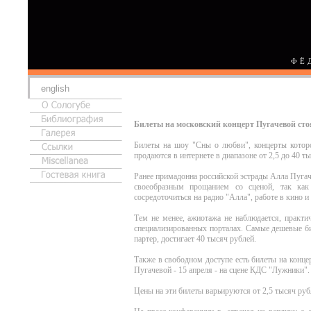
ФЁ
english
Билеты на московский концерт Пугачевой стоя
Билеты на шоу "Сны о любви", концерты которо
продаются в интернете в диапазоне от 2,5 до 40 т
Ранее примадонна российской эстрады Алла Пугаче
своеобразным прощанием со сценой, так как
сосредоточиться на радио "Алла", работе в кино 
Тем не менее, ажиотажа не наблюдается, практи
специализированных порталах. Самые дешевые бил
партер, достигает 40 тысяч рублей.
Также в свободном доступе есть билеты на конце
Пугачевой - 15 апреля - на сцене КДС "Лужники".
Цены на эти билеты варьируются от 2,5 тысяч руб