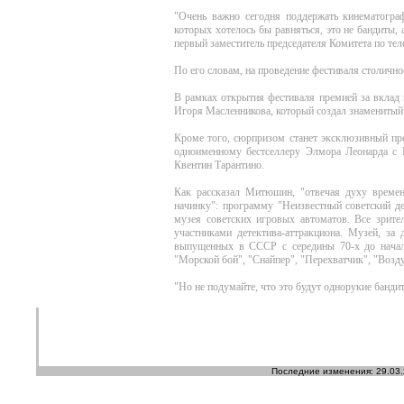
"Очень важно сегодня поддержать кинематогра
которых хотелось бы равняться, это не бандиты,
первый заместитель председателя Комитета по т
По его словам, на проведение фестиваля столично
В рамках открытия фестиваля премией за вклад 
Игоря Масленникова, который создал знаменитый
Кроме того, сюрпризом станет эксклюзивный пр
одноименному бестселлеру Элмора Леонарда с
Квентин Тарантино.
Как рассказал Митюшин, "отвечая духу време
начинку": программу "Неизвестный советский де
музея советских игровых автоматов. Все зрител
участниками детектива-аттракциона. Музей, за
выпущенных в СССР с середины 70-х до начал
"Морской бой", "Снайпер", "Перехватчик", "Возд
"Но не подумайте, что это будут однорукие банди
Последние изменения: