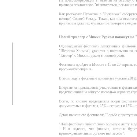
На пресс-конференции в, отвечая на реплику о
призвала поклонников "не жмотиться, все-таки в п
Как рассказала Пугачева, в "Лужниках" соберутся
певицей Софией Ротару. Также, как она отметил
пригласила даже тех музыкантов, которые уже дав
Новый триллер с Микки Рурком покажут на 
Одиннадцатый фестиваль детективных фильмов
"Шерлока Холмса", ударится в ностальгию по 
"Киллер" с Микки Рурком в главной роли.
Фестиваль пройдет в Москве с 15 по 20 апреля,
пресс-конференции в.
В этом году в фестивале принимает участие 230 ф
Впервые на приглашение участвовать в фестивал
представивший на конкурс несколько игровых кар
Всего, по словам председателя жюри фестива
документальные фильмы, 25% - сериалы и 15% - 
Девиз нынешнего фестиваля: "Борьба с преступно
"Наш фестиваль вносит свою большую лепту в де
- И я надеюсь, что фильмы, которые будут
правоохранительным органам найти себя".