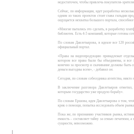
недостаточен, чтобы привлечь покупателя-зрителя
Сейчас, по информации, идет разработка несколь
одним из таких проектов стоит глава гильдии про
ощущается нехватка большого портала, способног
«Многие пытались это сделать, в разработку пла
библиотек. Есть 4-5 компаний, которые готовы сот
По словам Давлетьярова, в идеале все 120 росс
официальный портал.
«Права на видеопродукцию принадлежат отдель
котором все права были бы объединены, и все 
конечно за просмотр и скачивание должны быть с
деньги выгодны всем», - добавил он.
Сегодня, по словам собеседника агентства, никто 
В заключение разговора Давлетьяров отметил, ч
которым государство уже продуло борьбу».
По словам Ершова, идея Давлетьярова о том, что
крик о помощи, попытка исследовать объем рынка,
Пока же, по признанию участников рынка, истинн
емкость – составляет тайну за семью печатями, а
сущности, невозможно.