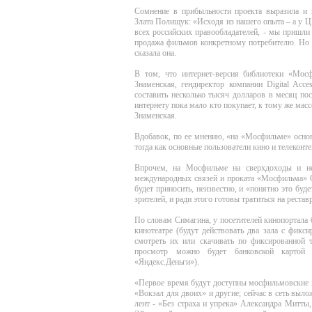
Сомнение в прибыльности проекта выразила и
Злата Полищук: «Исходя из нашего опыта – а у 
всех российских правообладателей, - мы пришли 
продажа фильмов конкретному потребителю. Но 
сказала она.
В том, что интернет-версия библиотеки «Мос
Знаменская, гендиректор компании Digital Acc
составить несколько тысяч долларов в месяц по
интернету пока мало кто покупает, к тому же мас
Знаменская.
Вдобавок, по ее мнению, «на «Мосфильме» основ
тогда как основные пользователи кино и телеконте
Впрочем, на Мосфильме на сверхдоходы и не
международных связей и проката «Мосфильма» Се
будет приносить, неизвестно, и «понятно это бу
зрителей, и ради этого готовы тратиться на реста
По словам Симагина, у посетителей кинопортала
кинотеатре (будут действовать два зала с фикс
смотреть их или скачивать по фиксированной т
просмотр можно будет банковской картой
«Яндекс.Деньги»).
«Первое время будут доступны мосфильмовские х
«Вокзал для двоих» и другие; сейчас в сеть вы
лент - «Без страха и упрека» Александра Митты