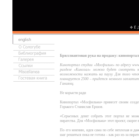
ФЁ
english
Бриллиантовая рука на продажу: кинопорта
Кинопортал студии «Мосфильм» по адресу www.c
разделе «Кинозал» можно будет смотреть ки
возможности нажать на паузу. Для того чтоб
планируется 2500 – придется немного заплати
Ганиянц.
Не корысти ради
Кинопортал «Мосфильма» принесет своим создате
Горького Станислав Ершов.
«Серьезных денег собрать этот портал не мож
пиратства. Для «Мосфильма» этот проект, скорее в
По его мнению, идея сама по себе неплохая и да
шаг решиться пока не готова – как раз из-за пира