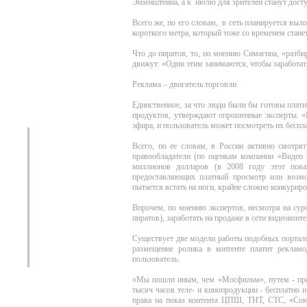
Эйзенштейна, а к июлю для зрителей станут досту
Всего же, по его словам, в сеть планируется выл
короткого метра, который тоже со временем стан
Что до пиратов, то, по мнению Симагина, «разби
движут: «Одни этим занимаются, чтобы заработат
Реклама – двигатель торговли
Единственное, за что люди были бы готовы плати
продуктов, утверждают опрошенные эксперты. «Н
эфира, и пользователь может посмотреть их беспла
Всего, по ее словам, в России активно смотря
правообладатели (по оценкам компании «Видео 
миллионов долларов (в 2008 году этот показ
предоставляющих платный просмотр или возмож
пытается встать на ноги, крайне сложно конкуриро
Впрочем, по мнению экспертов, несмотря на сур
пиратов), заработать на продаже в сети видеоконт
Существует две модели работы подобных порталов
размещение ролика в контенте платит рекламод
пользователь.
«Мы пошли иным, чем «Мосфильм», путем - пред
тысяч часов теле- и кинопродукции - бесплатно 
права на показ контента ЦПШ, ТНТ, СТС, «Сою