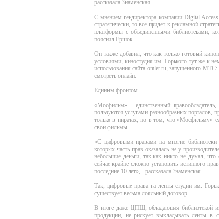
рассказала Знаменская.
С мнением гендиректора компании Digital Access
стратегически, то все придет к рекламной стратег
платформы с объединенными библиотеками, кот
пояснил Ершов.
Он также добавил, что как только готовый кин
условиями, киностудия им. Горького тут же к н
использования сайта omlet.ru, запущенного МТС: 
смотреть онлайн.
Единым фронтом
«Мосфильм» - единственный правообладатель,
пользуются услугами разнообразных порталов, п
только в пиратах, но в том, что «Мосфильму» е
свои фильмы.
«C цифровыми правами на многие библиотеки с
которых часть прав оказалась не у производителе
небольшие деньги, так как никто не думал, что
сейчас крайне сложно установить истинного пра
последние 10 лет», - рассказала Знаменская.
Так, цифровые права на ленты студии им. Горьк
существует весьма лояльный договор.
В итоге даже ЦПШ, обладающая библиотекой из
продукции, не рискует выкладывать ленты в с