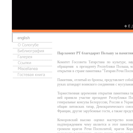
ФЁ
english
Парламент РТ благодарит Польшу за памятн
Комитет Госсовета Татарстана по культуре, н
обращения к президенту Республики Польша, м
открытия в стране памятника "Татарин Речи Поспо
Памятник, отлитый из бронзы, представляет собой
руках штандарт воинского соединения с мусульм
Торжественная церемония открытия памятника та
ней приняли участие президент Республики П
генеральные консулы Белоруссии, России и Укра
общин литовских татар, Демократического сою
Франции, другие зарубежные гости, а также предс
Коморовский высоко оценил мастерство воин
подтверждением чему является и этот памятни
громили врагов Речи Посполитой, врагов Кор