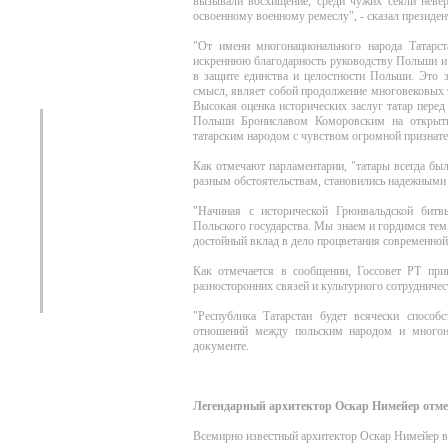
вызывали восхищение, среди чужих сеяли невер
освоенному военному ремеслу", - сказал президе
"От имени многонационального народа Татарст
искреннюю благодарность руководству Польши и 
в защите единства и целостности Польши. Это з
смысл, являет собой продолжение многовековых 
Высокая оценка исторических заслуг татар пере
Польши Брониславом Коморовским на открытии
татарским народом с чувством огромной признател
Как отмечают парламентарии, "татары всегда бы
разным обстоятельствам, становились надежными
"Начиная с исторической Грюнвальдской битв
Польского государства. Мы знаем и гордимся тем
достойный вклад в дело процветания современной
Как отмечается в сообщении, Госсовет РТ пр
разносторонних связей и культурного сотрудничес
"Республика Татарстан будет всячески способ
отношений между польским народом и многон
документе.
Легендарный архитектор Оскар Нимейер отме
Всемирно известный архитектор Оскар Нимейер вс