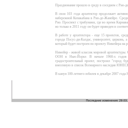
Празднование прошло в среду в соседнем с Рио-д
В свои 103 года архитектор продолжает активно
набережной Копакабана в Рио-де-Жанейро. Среди
Рио. Проспект с трибунами, где во время Карнав
но только в 2011 году он будет приведен в соотв
В работе у архитектора - еще 15 проектов, сре
города Посус-ди-Калдас, университет, церковь, 
который будет построен по проекту Нимейера на р
Нимейер - живой классик мировой архитектуры. 
ООН в Нью-Йорке. В начале 1960-х годов 
градостроительный проект, построил "город бу
внесенную в список Всемирного наследия ЮНЕС
В канун 100-летнего юбилея в декабре 2007 год
Последние изменения: