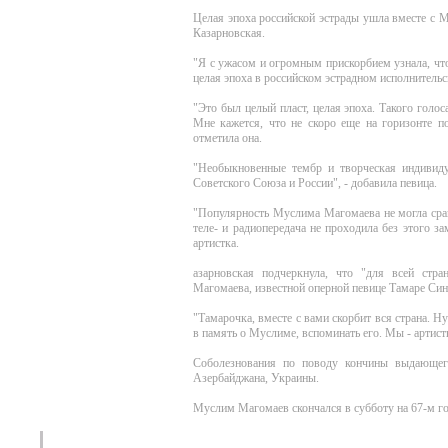
Целая эпоха российской эстрады ушла вместе с 
Казарновская.
"Я с ужасом и огромным прискорбием узнала, чт
целая эпоха в российском эстрадном исполнительск
"Это был целый пласт, целая эпоха. Такого голос
Мне кажется, что не скоро еще на горизонте поя
отметила она.
"Необыкновенные тембр и творческая индивиду
Советского Союза и России", - добавила певица.
"Популярность Муслима Магомаева не могла срав
теле- и радиопередача не проходила без этого зам
артистка.
азарновская подчеркнула, что "для всей стра
Магомаева, известной оперной певице Тамаре Син
"Тамарочка, вместе с вами скорбит вся страна. Н
в память о Муслиме, вспоминать его. Мы - артисты
Соболезнования по поводу кончины выдающего
Азербайджана, Украины.
Муслим Магомаев скончался в субботу на 67-м г