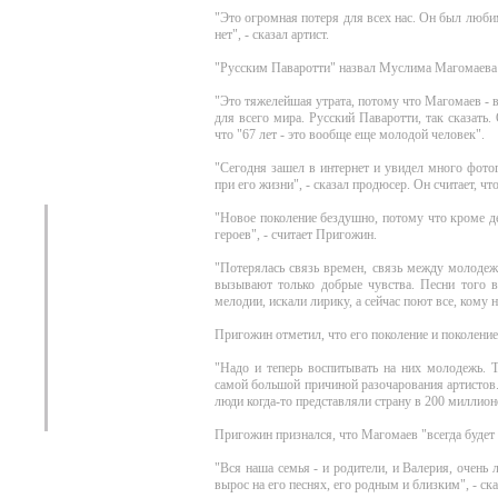
"Это огромная потеря для всех нас. Он был любим
нет", - сказал артист.
"Русским Паваротти" назвал Муслима Магомаев
"Это тяжелейшая утрата, потому что Магомаев -
для всего мира. Русский Паваротти, так сказать.
что "67 лет - это вообще еще молодой человек".
"Сегодня зашел в интернет и увидел много фото
при его жизни", - сказал продюсер. Он считает, ч
"Новое поколение бездушно, потому что кроме де
героев", - считает Пригожин.
"Потерялась связь времен, связь между молодеж
вызывают только добрые чувства. Песни того 
мелодии, искали лирику, а сейчас поют все, кому н
Пригожин отметил, что его поколение и поколение
"Надо и теперь воспитывать на них молодежь. Т
самой большой причиной разочарования артистов. 
люди когда-то представляли страну в 200 миллионо
Пригожин признался, что Магомаев "всегда будет 
"Вся наша семья - и родители, и Валерия, очень
вырос на его песнях, его родным и близким", - ска