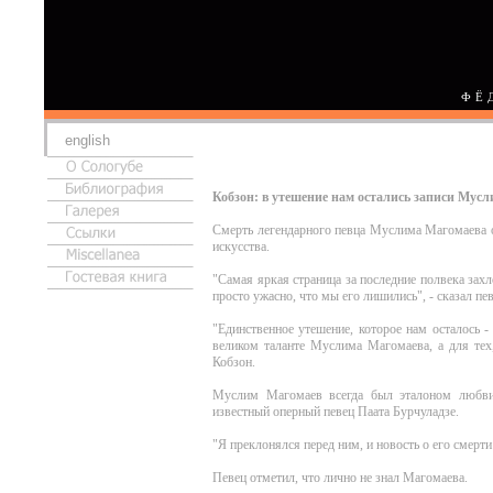
ФЁ
english
Кобзон: в утешение нам остались записи Мус
Смерть легендарного певца Муслима Магомаева о
искусства.
"Самая яркая страница за последние полвека захл
просто ужасно, что мы его лишились", - сказал пев
"Единственное утешение, которое нам осталось - 
великом таланте Муслима Магомаева, а для тех,
Кобзон.
Муслим Магомаев всегда был эталоном любви,
известный оперный певец Паата Бурчуладзе.
"Я преклонялся перед ним, и новость о его смерти
Певец отметил, что лично не знал Магомаева.