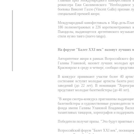
Главный приз Международного кинофестиваля в 
режиссера Ежи Сколимовского "Необходимое уби
боевика Винсент Галло (Vincent Gallo) признан
специальной премией жюри.
Международный кинофестиваль в Мар-дель-Плата
186 полнометражных и 226 короткометражных ка
Пьяццолы, выдающегося аргентинского музыкант
стиля нуэво танго (nuevo tango).
На форуме "Балет XXI век" назовут лучших м
Авторитетное жюри в рамках Всероссийского фо
Галины Улановой, назовет лучших молодых арти
Красноярске в среду и четверг, сообщил представи
В конкурсе принимают участие более 40 артис
состязание вступят молодые артисты балета рос
заведений (до 22 лет). В номинации "Хореогра
представят молодые балетмейстеры (до 40 лет).
"В жюри смотра-конкурса приглашены выдающиеся
балетмейстеры и художественные руководители т
фонда имени Галины Улановой Владимир Василье
талантливых танцоров, хореографов и поддержать и
Победители получат призы. "Это будут приятные с
Всероссийский форум "Балет XXI век", посвящен