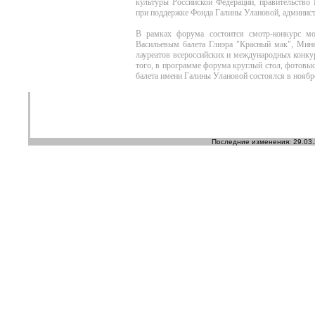
культуры Российской Федерации, правительство 
при поддержке Фонда Галины Улановой, администр
В рамках форума состоится смотр-конкурс мо
Васильевым балета Глиэра "Красный мак", Минк
лауреатов всероссийских и международных конкур
того, в программе форума круглый стол, фотовы
балета имени Галины Улановой состоялся в ноябр
Последние изменения: