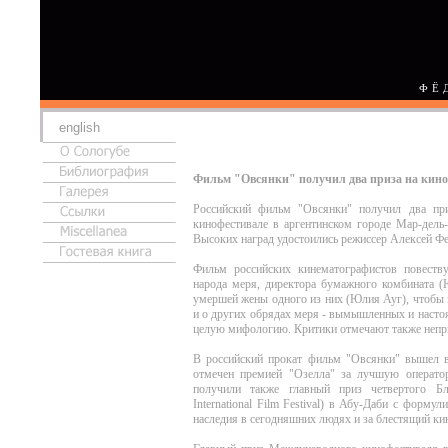
ФЁ
english
Фильм "Овсянки" получил два приза на кино
Российский фильм "Овсянки" получил два пр
кинофестивале в аргентинском городе Мар-дель-
Высоких наград удостоились режиссер Алексей Фе
Фильм российских кинематографистов повеству
народа меря, директора бумажного комбината (
умершей жены одного из них (Юлия Ауг), чтобы 
и о других обрядах меря - вымышленных и насто
целую мифологию. Критики отмечают также непр
В российский прокат фильм "Овсянки" вышел 
отмечен премией "Озелла" за лучшую операто
получили также главный приз четвертого Бл
International Film Festival) в Абу-Даби с форму
наследия в сегодняшних людях и за блестящий ки