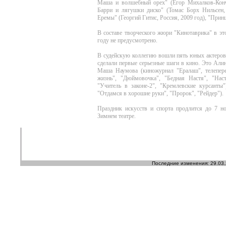
Маша и волшебный орех" (Егор Михалков-Конча
Барри и лягушки диско" (Томас Борх Нильсен
Еремы" (Георгий Гитис, Россия, 2009 год), "При
В составе творческого жюри "Кинотаврика" в эт
году не предусмотрено.
В судейскую коллегию вошли пять юных актеров, 
сделали первые серьезные шаги в кино. Это Али
Маша Наумова (киножурнал "Ералаш", телепер
жизнь", "Дюймовочка", "Бедная Настя", "Нас
"Учитель в законе-2", "Кремлевские курсант
"Отдамся в хорошие руки", "Пророк", "Рейдер").
Праздник искусств и спорта продлится до 7 н
Зимнем театре.
Последние изменения: