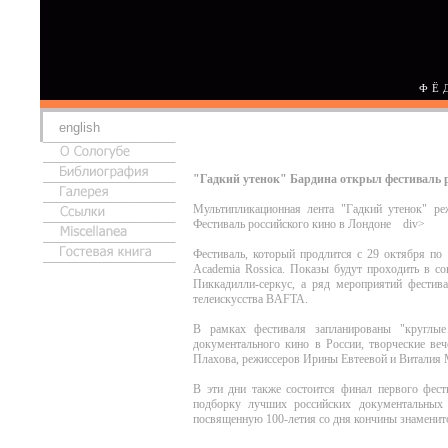
ФЁ
english
"Гадкий утенок" Бардина открыл фестиваль р
Мультипликационная лента "Гадкий утенок" р
Фестиваль российского кино в Лондоне div>
Фестиваль, который продлится с 29 октября по 
Academia Rossica. Показы будут проходить в с
Пиккадилли-серкус, а ряд мероприятий фестива
телеискусства BAFTA.
В рамках фестиваля запланированы "круглые
документального кино в России, творческие ве
Плахова, режиссеров Ирины Евтеевой и Виталия 
В эти дни также состоится финал первого фест
подборку лучших российских документальных 
посвященную 100-летия со дня кончины знаменито