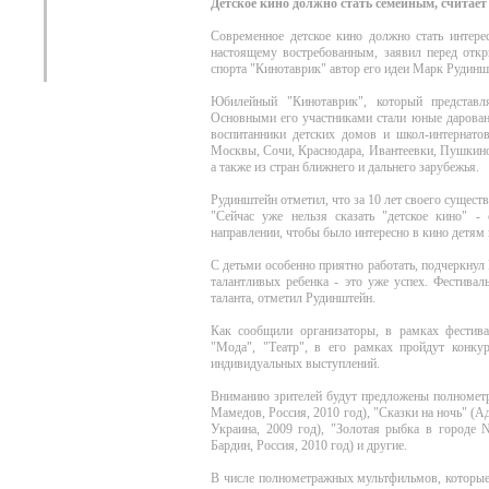
Детское кино должно стать семейным, считае
Современное детское кино должно стать интере
настоящему востребованным, заявил перед откр
спорта "Кинотаврик" автор его идеи Марк Рудинш
Юбилейный "Кинотаврик", который представл
Основными его участниками стали юные даровани
воспитанники детских домов и школ-интернатов
Москвы, Сочи, Краснодара, Ивантеевки, Пушкино,
а также из стран ближнего и дальнего зарубежья.
Рудинштейн отметил, что за 10 лет своего сущест
"Сейчас уже нельзя сказать "детское кино" -
направлении, чтобы было интересно в кино детям и
С детьми особенно приятно работать, подчеркнул 
талантливых ребенка - это уже успех. Фестивал
таланта, отметил Рудинштейн.
Как сообщили организаторы, в рамках фестив
"Мода", "Театр", в его рамках пройдут конк
индивидуальных выступлений.
Вниманию зрителей будут предложены полномет
Мамедов, Россия, 2010 год), "Сказки на ночь" 
Украина, 2009 год), "Золотая рыбка в городе N
Бардин, Россия, 2010 год) и другие.
В числе полнометражных мультфильмов, которые 