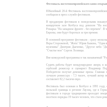
Фестиваль восточноевропейского кино открыв
Юбилейный 20-й Фестиваль восточноевропейског
сообщили в пресс-службе фестиваля.
В преддверии фестиваля в понедельник покажу
концертном зале Котбуса под девизом "На во
Ремарка "На западном фронте - без перемен". В ч
Европы, они будут бороться за три премии.
В основной программе фестиваля - сразу нескол
Веры Сторожевой, "Жить" Юрия Быкова, "Одна во
мужчины" Дмитрия Дьяченко, "Другое небо "Д
"Счастье мое" Сергея Лозницы.
Вне конкурсной программы в так называемый "Ру
Судить работы будет международное жюри, в кот
сербский режиссер и сценарист Владимир Пе
Победители получат денежные призы. Главная н
лучшую режиссуру - 7,5 тысяч, лучший актер п
составляет 82,2 тысячи евро.
Фестиваль был основан в Котбусе в 1991 году, 
польской границы в регионе Лаузиц, где в Гер
фестиваля в городе традиционно проходят лекци
посетило порядка 19 тысяч человек, что стало ре