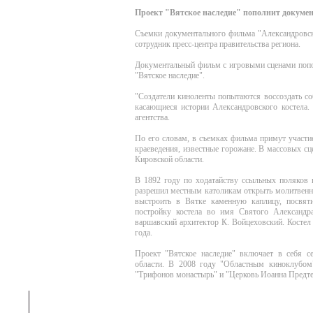
Проект "Вятское наследие" пополнит докум
Съемки документального фильма "Александровски
сотрудник пресс-центра правительства региона.
Документальный фильм с игровыми сценами попо
"Вятское наследие".
"Создатели киноленты попытаются воссоздать со
касающиеся истории Александровского костела. 
агентства.
По его словам, в съемках фильма примут участи
краеведения, известные горожане. В массовых сц
Кировской области.
В 1892 году по ходатайству ссыльных поляков 
разрешил местным католикам открыть молитвенны
выстроить в Вятке каменную каплицу, посвят
постройку костела во имя Святого Александр
варшавский архитектор К. Войцеховский. Костел 
года.
Проект "Вятское наследие" включает в себя 
области. В 2008 году "Областным киноклубом
"Трифонов монастырь" и "Церковь Иоанна Предте