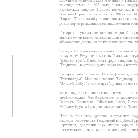
Сложные отношения между Арменией и Турцией о
геноцида армян в 1915 году, а также поддер
карабахском вопросе. Процесс нормализации 
Армении Сержа Саргсяна осенью 2008 года. 1
Цюрихе "Протокол об установлении дипотношений
до сих пор не ратифицированы парламентами обеи
Гаспарян - уникальное явление мировой музы
артистизму он вознес на высочайший музыкальны
абрикосового дерева, по звуку напоминающую неч
Сегодня Гаспарян - один из самых знаменитых 
всему миру. Ведущие режиссеры Голливуда регу
"фабрики грез". Известность среди западной а
"Гладиатор", в котором дудук гармонично вплетае
Гаспарян озвучил более 30 кинофильмов, сред
"Русский дом". Музыка к картине "Гладиатор",
"Золотой Глобус" в номинации "Лучшая музыка к
За период своего творчества выступал с Вен
симфоническим, Лос-Анжелеским симфоническ
Валерием Гергиевым, Лайонелом Риччи, Питер
Майклом Бруком Гаспарян записал альбом "Black
Игра на армянском духовом инструменте дуд
наследия человечества. Рожденный в глубокой д
Бархатный, дрожащий звук дудука хорошо с
инструментами, так и с классическим симфоничес