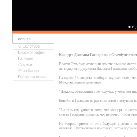
ФЁ
english
Концерт Дживана Гаспаряна в Стамбуле отмен
Власти Стамбула отменили намеченный совместны
легендарного дудукиста Дживана Гаспаряна, сообщ
Гаспарян 13 августа сообщил журналистам, что
Международный день мира.
"Никаких объяснений я не получал, у меня нет инф
Бингёль и Гаспарян не раз совместно выступали н
"Бингёль сам удивлен тому, что концерт не сос
сказал Гаспарян, добавив, что не хочет, чтобы о
На вопрос, примет ли он в будущем участие в к
ответил: "Пусть сначала пригласят, потом подумае