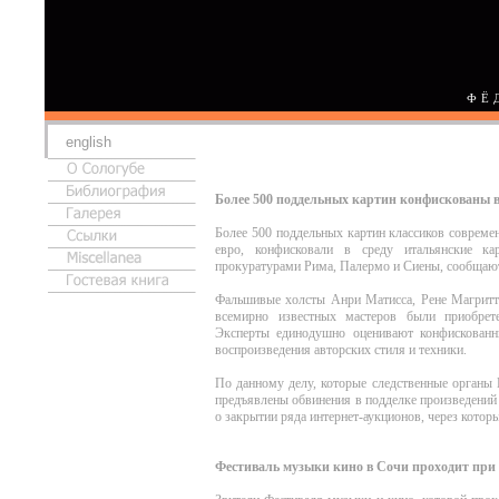
ФЁ
english
Более 500 поддельных картин конфискованы 
Более 500 поддельных картин классиков совреме
евро, конфисковали в среду итальянские ка
прокуратурами Рима, Палермо и Сиены, сообща
Фальшивые холсты Анри Матисса, Рене Магритт
всемирно известных мастеров были приобрете
Эксперты единодушно оценивают конфискованн
воспроизведения авторских стиля и техники.
По данному делу, которые следственные органы 
предъявлены обвинения в подделке произведений
о закрытии ряда интернет-аукционов, через котор
Фестиваль музыки кино в Сочи проходит при