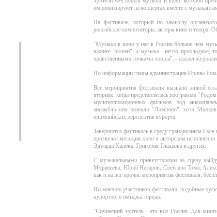
Зрители Фестиваля музыки и кино, которой про
импровизируют на концертах вместе с музыканта
На фестиваль, который по замыслу организат
российские композиторы, актеры кино и театра. Об
"Музыка в кино у нас в России больше чем музы
важнее "экшен", а музыка - нечто прикладное, то
нравственными точками опоры", - сказал журнали
По информации главы администрации Ирины Роман
Все мероприятия фестиваля вызвали живой откл
вторник, когда представлялась программа "Родом 
мультипликационных фильмов под аккомпане
ансамбль они назвали "Лимпопо", хотя Минков
олимпийских перспектив курорта.
Завершится фестиваль в среду грандиозным Гала
прозвучат мелодии кино в авторском исполнении
Эдуарда Ханока, Григория Гладкова и других.
С музыкальными приветствиями на сцену выйду
Муравьева, Юрий Назаров, Светлана Тома, Алекс
как и на все прочие мероприятия фестиваля, бесп
По мнению участников фестиваля, подобные куль
курортного имиджа города.
"Сочинский зритель - это вся Россия. Для мног