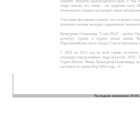
событие. Курорты Краснодарского края, в том ч
люди, потому что семья - это здоровая часть о
возможность увидеть на курорте самые интересны
Участники фестиваля считают, что он может ста
посвятить песням молодых современных компози
Культурная Олимпиада "Сочи 2014" - проект Ор
культуру страны и отрыть новые имена. К
Паралимпийских игр в городе Сочи и стартовала з
С 2010 по 2014 год по всей стране состоится
посвящен определенному виду искусств: 2010 - 
Годом Музеев. Финал Культурной Олимпиады, на 
состоится во время Игр 2014 года. - 0 -
Последние изменения: