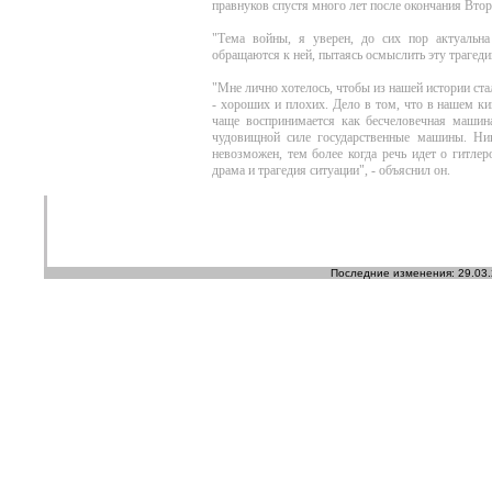
правнуков спустя много лет после окончания Вто
"Тема войны, я уверен, до сих пор актуальн
обращаются к ней, пытаясь осмыслить эту трагеди
"Мне лично хотелось, чтобы из нашей истории ста
- хороших и плохих. Дело в том, что в нашем к
чаще воспринимается как бесчеловечная машин
чудовищной силе государственные машины. Ни
невозможен, тем более когда речь идет о гитле
драма и трагедия ситуации", - объяснил он.
Последние изменения: