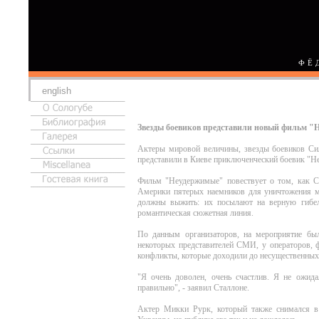
ФЁ
english
Звезды боевиков представили новый фильм "
Актеры мировой величины, звезды боевиков Си
представили в Киеве приключенческий боевик "Н
Фильм "Неудержимые" повествует о том, как 
Америки пятерых наемников для уничтожения ме
должны выжить: их посылают на верную гибель
романтическая сюжетная линия.
По данным организаторов, на мероприятие был
некоторых представителей СМИ, у операторов, 
конфликты, которые доходили до несущественных
"Я очень доволен, очень счастлив. Я не ожида
правильно", - заявил Сталлоне.
Актер Микки Рурк, который также снимался в