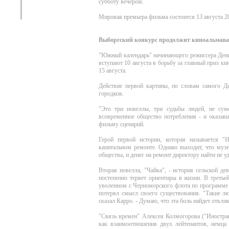
субботу вечером.
Мировая премьера фильма состоится 13 августа 20
Выборгский конкурс продолжит киноальмана
"Южный календарь" начинающего режиссера Дени
вступают 10 августа в борьбу за главный приз к
15 августа.
Действие первой картины, по словам самого Д
городков.
"Это три новеллы, три судьбы людей, не сум
всовременное общество потребления - и оказав
фильму сценарий.
Герой первой истории, которая называется "
капитальном ремонте. Однако выходит, что музе
общества, и денег на ремонт директору найти не уд
Вторая новелла, "Чайка", - история сельской д
постепенно теряет ориентиры в жизни. В третье
уволенном с Черноморского флота по программе
потерял смысл своего существования. "Такие люд
сказал Карро. - Думаю, что эта боль найдет отклик
"Связь времен" Алексея Колмогорова ("Иностранц
как взаимоотношения двух лейтенантов, немца