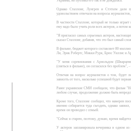
Украины, но публика его так и не дождалась.
Однако Сталлоне, Лунгрен и Стэтхем дали п
удовольствием отвечали на вопросы журналистов, 
В частности Сталлоне, который не только играет 
ему надо было учить роли всех актеров, а потом 
"Я пригласил самых серьезных актеров, настоящих
сказал Сталлоне, добавив, что это был самый сло
В фильме, бюджет которого составляет 80 миллио
Ли, Эрик Робертс, Микки Рурк, Брюс Уиллис и А
"У меня соревнования с Арнольдом (Шварценег
(сняться в фильме), он согласился без проблем", 
Отвечая на вопрос журналистов о том, будет л
зависеть от того, насколько успешной будет первая
Ранее украинские СМИ сообщали, что фильм "Неу
любом случае, продолжение должно быть непред
Кроме того, Сталлоне сообщил, что намерен посе
именно собирается туда съездить, однако заявил,
время он проводил с семьей.
"Сейчас я старею, поэтому, думаю, время найдется
У актеров запланировала вечеринка в одном из