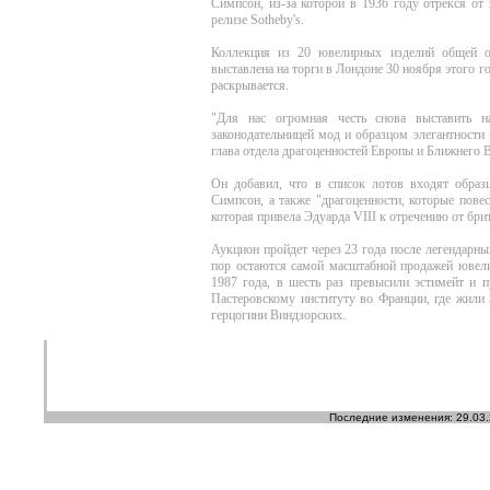
Симпсон, из-за которой в 1936 году отрекся от
релизе Sotheby's.
Коллекция из 20 ювелирных изделий общей о
выставлена на торги в Лондоне 30 ноября этого
раскрывается.
"Для нас огромная честь снова выставить н
законодательницей мод и образцом элегантности
глава отдела драгоценностей Европы и Ближнего В
Он добавил, что в список лотов входят образ
Симпсон, а также "драгоценности, которые пове
которая привела Эдуарда VIII к отречению от брит
Аукцион пройдет через 23 года после легендарны
пор остаются самой масштабной продажей ювелир
1987 года, в шесть раз превысили эстимейт и 
Пастеровскому институту во Франции, где жили 
герцогини Виндзорских.
Последние изменения: