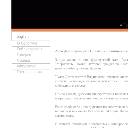
ФЁ
english
Ален Делон приедет в Приморье на кинофест
Звезда мирового кино французский актер Але
"Меридианы Тихого", который пройдет во Влади
пресс-службы дирекции форума.
"Ален Делон посетит Владивосток впервые, он п
согласие на проведение творческой встречи с п
собеседник агентства.
По его словам, дирекция кинофестиваля послала 
операторам. Часть из них уже дали согласие приех
Ранее сообщалось, что дирекция кинофестиваля 
включив в них около 150 лент из 24 стран. Всег
страны мира.
В главной программе кинофорума - конкурсе за 