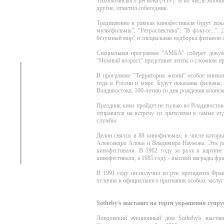
Тихоокеанского региона (АТР). В их числе Япон
другие, отметил собеседник.
Традиционно в рамках кинофестиваля будут пока
мультфильмы", "Ретроспектива", "В фокусе..."
безумный мир" и специальная подборка фильмов
Специальная программа "АМБА" соберет докум
"Нежный возраст" представит ленты о сложном пр
В программе "Территория жизни" особое внима
года в России и мире. Будут показаны фильмы,
Владивостока, 100-летию со дня рождения японск
Праздник кино пройдет не только во Владивосто
отправятся на встречу со зрителями в самые от
службы.
Делон снялся в 88 кинофильмах, в числе которых
Александра Алова и Владимира Наумова. Эта ра
кинофестиваля. В 1962 году за роль в картине
кинофестиваля, а 1985 году - высшей награды фра
В 1991 году он получил из рук президента Фра
отличия и официального признания особых заслуг 
Sotheby's выставит на торги украшения супру
Лондонский аукционный дом Sotheby's выстав