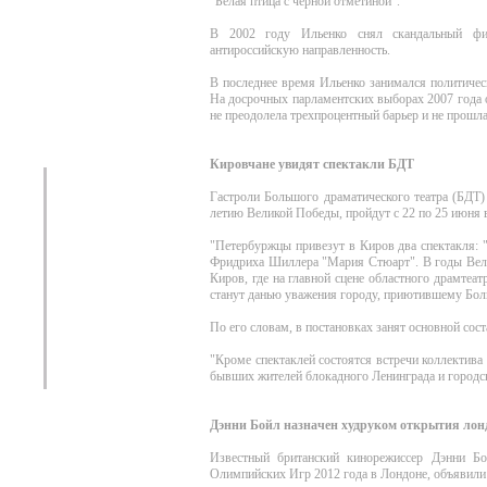
"Белая птица с черной отметиной".
В 2002 году Ильенко снял скандальный фи
антироссийскую направленность.
В последнее время Ильенко занимался политичес
На досрочных парламентских выборах 2007 года 
не преодолела трехпроцентный барьер и не прошл
Кировчане увидят спектакли БДТ
Гастроли Большого драматического театра (БДТ)
летию Великой Победы, пройдут с 22 по 25 июня в
"Петербуржцы привезут в Киров два спектакля: 
Фридриха Шиллера "Мария Стюарт". В годы Вели
Киров, где на главной сцене областного драмтеа
станут данью уважения городу, приютившему Больш
По его словам, в постановках занят основной сост
"Кроме спектаклей состоятся встречи коллектива
бывших жителей блокадного Ленинграда и городско
Дэнни Бойл назначен худруком открытия ло
Известный британский кинорежиссер Дэнни Бо
Олимпийских Игр 2012 года в Лондоне, объявили 