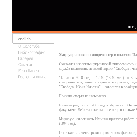
ФЁ
english
Умер украинский кинорежиссер и политик И
Скончался известный украинский кинорежиссер и
служба националистической партии "Свобода", чл
"15 июня 2010 года в 12.10 (13.10 мск) на 75-
кинорежиссера, нашего верного побратима, одн
"Свобода" Юрия Ильенко", - говорится в сообщен
Причина смерти не называется.
Ильенко родился в 1936 году в Черкассах. Окон
факультете. Дебютировал как оператор в фильме Я
Мировую известность Ильенко принесла работа 
(1964 год).
Он также является режиссером таких фильмов,