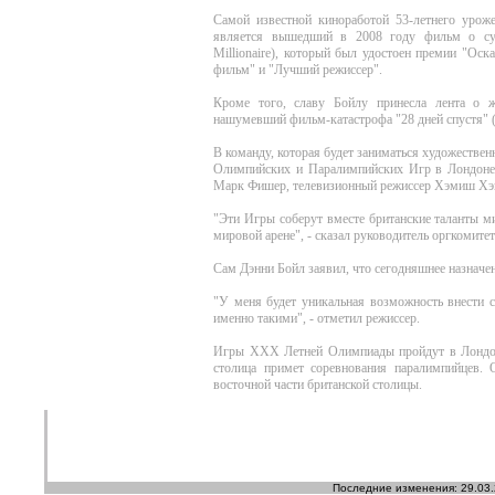
Самой известной киноработой 53-летнего урож
является вышедший в 2008 году фильм о суд
Millionaire), который был удостоен премии "Ос
фильм" и "Лучший режиссер".
Кроме того, славу Бойлу принесла лента о жи
нашумевший фильм-катастрофа "28 дней спустя" (2
В команду, которая будет заниматься художеств
Олимпийских и Паралимпийских Игр в Лондоне,
Марк Фишер, телевизионный режиссер Хэмиш Хэм
"Эти Игры соберут вместе британские таланты м
мировой арене", - сказал руководитель оргкомите
Сам Дэнни Бойл заявил, что сегодняшнее назначени
"У меня будет уникальная возможность внести с
именно такими", - отметил режиссер.
Игры ХХХ Летней Олимпиады пройдут в Лондоне 
столица примет соревнования паралимпийцев.
восточной части британской столицы.
Последние изменения: