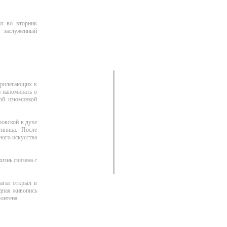
ил во вторник
, заслуженный
 прилегающих к
а напоминать о
ской изюминкой
ровской в духе
иница. После
ного искусства
изнь связана с
агал открыл в
рдная живопись
онтена.