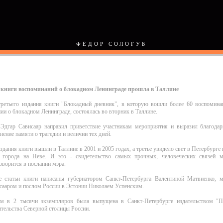
ФЁДОР СОЛОГУБ
 книги воспоминаний о блокадном Ленинграде прошла в Таллине
третьего издания книги "Блокадный дневник", в которую вошли более 60 воспомин
ии о блокадном Ленинграде, состоялась во вторник в Таллине.
Эдгар Сависаар направил приветствие участникам мероприятия и выразил благодар
нение памяти о трагедии и величии тех дней.
здания книги вышли в Таллине в 2001 и 2005 годах, а третье увидело свет в Петербурге
а города на Неве. И это - свидетельство самых прочных, человеческих связей
говорится в послании мэра.
е статьи книги написаны губернатором Санкт-Петербурга Валентиной Матвиенко, 
сааром и послом России в Эстонии Николаем Успенским.
м в 2 тысячи экземпляров была выпущена в Санкт-Петербурге издательством "П
ительства Северной столицы России.