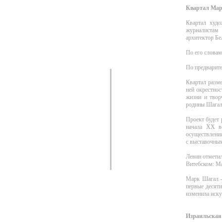
Квартал Марк
Квартал худо
журналистам 
архитектор Бе
По его словам
По предварите
Квартал разме
ней окрестнос
жизни и творч
родины Шагала
Проект будет 
начала ХХ в
осуществления
с выставочным
Левин отметил
Витебском: Ма
Марк Шагал -
первые десяти
изменила иску
Израильская