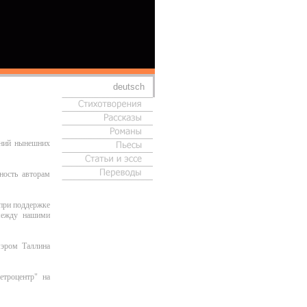
deutsch
аний нынешних
ность авторам
 при поддержке
 между нашими
мэром Таллина
етроцентр" на