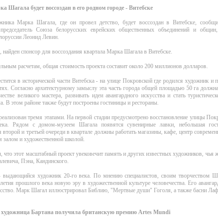
а Шагала будет воссоздан в его родном городе - Витебске
жника Марка Шагала, где он провел детство, будет воссоздан в Витебске, сообщ
председатель Союза белорусских еврейских общественных объединений и общин
лоруссии Леонид Левин.
, найден спонсор для воссоздания квартала Марка Шагала в Витебске.
льным расчетам, общая стоимость проекта составит около 200 миллионов долларов.
стится в исторической части Витебска - на улице Покровской где родился художник и
тях. Согласно архитектурному замыслу эта часть города общей площадью 50 га должн
естве великого мастера, развивать идеи авангардного искусства и стать туристиче
. В этом районе также будут построены гостиницы и рестораны.
реализован тремя этапами. На первой стадии предусмотрено восстановление улицы Пок
ека. Рядом с домом-музеем Шагала появятся сувенирные лавки, небольшая гост
 второй и третьей очереди в квартале должны работать магазины, кафе, центр современ
 залом и художественной школой.
, что этот масштабный проект увековечит память и других известных художников, чья ж
левича, Пэна, Кандинского.
 выдающийся художник 20-го века. По мнению специалистов, своим творчеством Ш
летия прошлого века новую эру в художественной культуре человечества. Его аванга
сство. Марк Шагал иллюстрировал Библию, "Мертвые души" Гоголя, а также басни Лаф
 художница Бартана получила британскую премию Artes Mundi