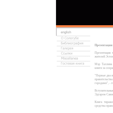
english
Презентация
Презентация 
жителей Эстон
Мэр Таллина 
книги за сохра
"Первые два и
правительств
городами", - 
Вступительны
Эдгаром Сави
Книга тиражо
средства прав