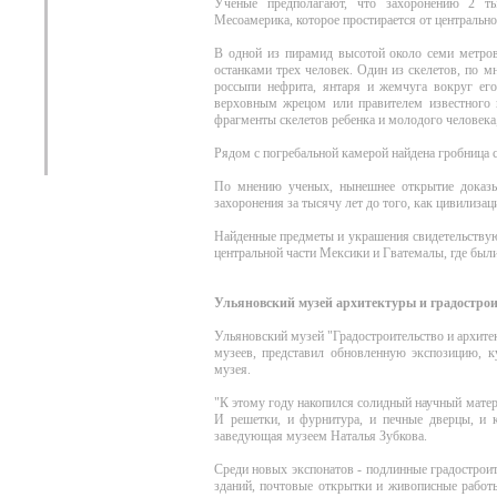
Ученые предполагают, что захоронению 2 ты
Месоамерика, которое простирается от центрально
В одной из пирамид высотой около семи метров
останками трех человек. Один из скелетов, по 
россыпи нефрита, янтаря и жемчуга вокруг ег
верховным жрецом или правителем известного в
фрагменты скелетов ребенка и молодого человека
Рядом с погребальной камерой найдена гробница 
По мнению ученых, нынешнее открытие доказы
захоронения за тысячу лет до того, как цивилизац
Найденные предметы и украшения свидетельствую
центральной части Мексики и Гватемалы, где был
Ульяновский музей архитектуры и градостро
Ульяновский музей "Градостроительство и архит
музеев, представил обновленную экспозицию, к
музея.
"К этому году накопился солидный научный мате
И решетки, и фурнитура, и печные дверцы, и к
заведующая музеем Наталья Зубкова.
Среди новых экспонатов - подлинные градострои
зданий, почтовые открытки и живописные работы