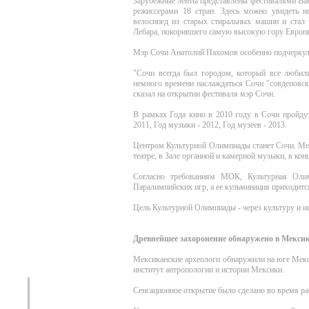
Зарубежные ленты представлены фестивалями Ван
режиссерами 18 стран. Здесь можно увидеть и
велосипед из старых стиральных машин и стал
Лебара, покорившего самую высокую гору Европы
Мэр Сочи Анатолий Пахомов особенно подчеркул 
"Сочи всегда был городом, который все любили
немного времени наслаждаться Сочи "совдеповск
сказал на открытии фестиваля мэр Сочи.
В рамках Года кино в 2010 году в Сочи пройдут
2011, Год музыки - 2012, Год музеев - 2013.
Центром Культурной Олимпиады станет Сочи. Ме
театре, в Зале органной и камерной музыки, в ко
Согласно требованиям МОК, Культурная Олим
Паралимпийских игр, а ее кульминация приходится
Цель Культурной Олимпиады - через культуру и ис
Древнейшее захоронение обнаружено в Мекси
Мексиканские археологи обнаружили на юге Мекс
институт антропологии и истории Мексики.
Сенсационное открытие было сделано во время рас