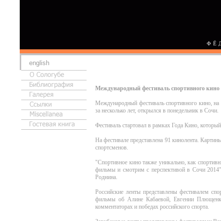
ФЁ
english
Международный фестиваль спортивного кино
Международный фестиваль спортивного кино, на 
за несколько лет, открылся в понедельник в Сочи.
Фестиваль стартовал в рамках Года Кино, который
На фестивале представлена 91 кинолента. Картин
спортсменов.
"Спортивное кино также уникально, как спортив
фильмы и смотрим с перспективой в Сочи 2014"
Роднина.
Российские ленты представлены фестивалем спо
фильмы об Алине Кабаевой, Евгении Плющенко
комментаторах и победах российского спорта.