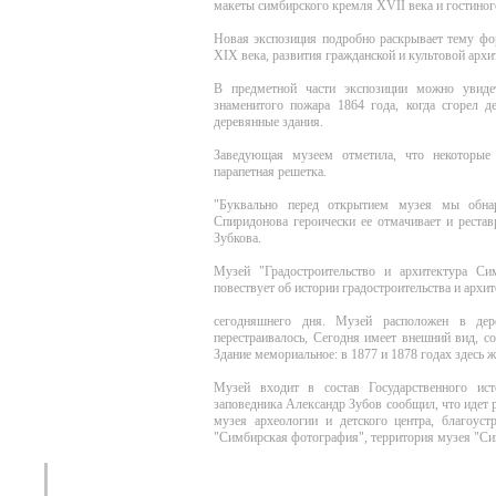
макеты симбирского кремля XVII века и гостиного
Новая экспозиция подробно раскрывает тему фо
XIX века, развития гражданской и культовой арх
В предметной части экспозиции можно увиде
знаменитого пожара 1864 года, когда сгорел 
деревянные здания.
Заведующая музеем отметила, что некоторые
парапетная решетка.
"Буквально перед открытием музея мы обна
Спиридонова героически ее отмачивает и рестав
Зубкова.
Музей "Градостроительство и архитектура Си
повествует об истории градостроительства и архи
сегодняшнего дня. Музей расположен в дер
перестраивалось, Сегодня имеет внешний вид, с
Здание мемориальное: в 1877 и 1878 годах здесь 
Музей входит в состав Государственного ист
заповедника Александр Зубов сообщил, что идет 
музея археологии и детского центра, благоуст
"Симбирская фотография", территория музея "Си