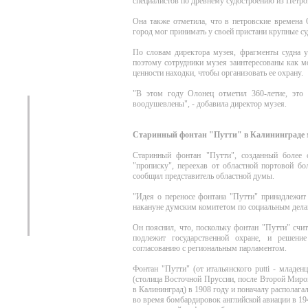
специалистов по древнему судостроению из Петроз
Она также отметила, что в петровские времена
город мог принимать у своей пристани крупные су
По словам директора музея, фрагменты судна у
поэтому сотрудники музея заинтересованы как м
ценности находки, чтобы организовать ее охрану.
"В этом году Олонец отметил 360-летие, это
воодушевлены", - добавила директор музея.
Старинный фонтан "Путти" в Калининграде 
Старинный фонтан "Путти", созданный более 
"прописку", переехав от областной портовой б
сообщил представитель областной думы.
"Идея о переносе фонтана "Путти" принадлежит
накануне думским комитетом по социальным делам
Он пояснил, что, поскольку фонтан "Путти" счит
подлежит государственной охране, и решени
согласованию с региональным парламентом.
Фонтан "Путти" (от итальянского putti - младе
(столица Восточной Пруссии, после Второй Миро
в Калининград) в 1908 году и поначалу располагал
во время бомбардировок английской авиации в 194