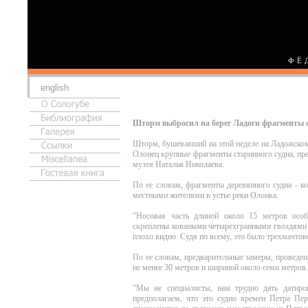
ФЁ
english
Шторм выбросил на берег Ладоги фрагменты с
Шторм, бушевавший на этой неделе на Ладожском 
Олонец крупные фрагменты старинного судна, пр
музея Наталья Николаева.
По ее словам, фрагменты деревянного судна - к
местными жителями в устье реки Олонка.
"Носовая часть длиной около 15 метров особ
скреплены коваными четырехгранными гвоздями и
плохо видно. Судя по всему, это было трехмачтов
По ее словам, предварительные замеры, проведен
не менее 30 метров и шириной около семи метров.
"Мы не специалисты, нам трудно дать датиро
предполагаем, что это судно времен Петра Пер