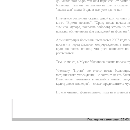
до начала войны фонтан был перенесен от замка 
больница. Там он постепенно ветшал и страдал
"выжигали" глаза. Воды в нем уже давно нет.
Плачевное состояние скульптурной композиции 
книге "Время местное": "Сразу после начала п
зимнего мусора, покраска заборов) кто-то из 
пожалел облупленные фигурки детей на фонтане "П
Администрация больницы пыталась в 2007 году пер
поставить перед фасадом медучреждения, а зате
кран, но потом поняли, что риск окончательно 
рассыпаться.
Тем не менее, в Музее Мирового океана полагают,
"Фонтану "Путти" не место возле больницы,
медицинского учреждения, не состоит на его бал
Включение памятника в ансамбль нашего ланд
культурного наследия", - сказал представитель муз
По его мнению, фонтан разместится на музейной т
Последние изменения: