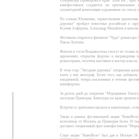
губернатора Приморского края "9288 км", приз 
кинофестиваля создаются по оригинальным
скульптурной композиции художником по стеклу 
По словам Юхименко, торжественная церемония о
дорожке" пройдут известные российские и зар
Ксения Алферова, Александр Михайлов и многие 
Фестиваль откроется фильмом "Чудо" режиссера А
Павла Лунгина.
Жители и гости Владивостока смогут не только п
церемониях открытия форума и награждения п
режиссерами, посетить выставки и мастер-классы.
В этом году "Звездная дорожка" специально рас
взять у них автограф. Более того, как добавила
ежедневной, теперь поклонники в течение фестив
кинофорума.
За десять дней до открытия "Меридианов Тихого
поселкам Приморья. Кинотуры по краю прошли в
Встречи со зрителями прошли в кинотеатрах, сель
Также в рамках фестивальной акции "КиноВело"
велосипеде от Москвы до Приморья более 10 тыс
доставил специальный приз кинофестиваля "Мери
Старт акции "КиноВело" был дан в Москве 24