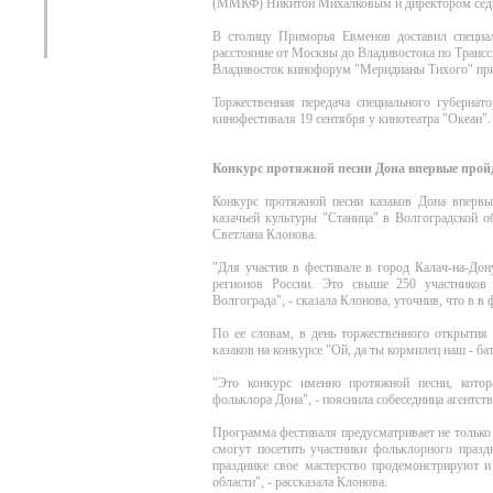
(ММКФ) Никитой Михалковым и директором седь
В столицу Приморья Евменов доставил специал
расстояние от Москвы до Владивостока по Транс
Владивосток кинофорум "Меридианы Тихого" при
Торжественная передача специального губернат
кинофестиваля 19 сентября у кинотеатра "Океан".
Конкурс протяжной песни Дона впервые прой
Конкурс протяжной песни казаков Дона впервы
казачьей культуры "Станица" в Волгоградской об
Светлана Клонова.
"Для участия в фестивале в город Калач-на-Дон
регионов России. Это свыше 250 участников
Волгограда", - сказала Клонова, уточнив, что в в
По ее словам, в день торжественного открытия
казаков на конкурсе "Ой, да ты кормилец наш - б
"Это конкурс именно протяжной песни, котор
фольклора Дона", - пояснила собеседница агентств
Программа фестиваля предусматривает не только 
смогут посетить участники фольклорного празд
празднике свое мастерство продемонстрируют и
области", - рассказала Клонова.