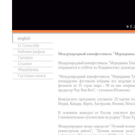
ФЁ
english
Международный кинофестиваль "Меридианы Т
Международный кинофестиваль "Меридианы Тихог
открывается в субботу во Владивостоке, руково
"Международный кинофестиваль "Меридианы Тих
площадками фестиваля избраны все ведущие 
фильмов из 35 стран мира - 98 из них впервы
продюсер Чоу Вин Кен", - уточнила Юхименко.
Конкурсную программу составили 20 картин из 
Индии, Канады, Кореи, Австралии, Японии, Мекс
В основном конкурсе от России участвует фи
Сентиментальное путешествие на родину" Ильи Х
Международное жюри определит "Лучший полно
режиссерская работа", "Лучшая женская роль