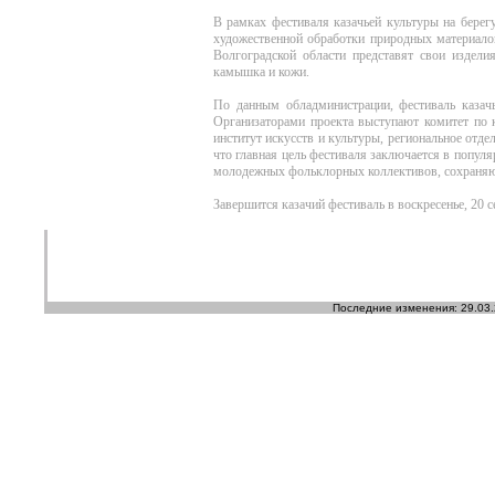
В рамках фестиваля казачьей культуры на берег
художественной обработки природных материалов
Волгоградской области представят свои изделия
камышка и кожи.
По данным обладминистрации, фестиваль казачь
Организаторами проекта выступают комитет по к
институт искусств и культуры, региональное отд
что главная цель фестиваля заключается в популя
молодежных фольклорных коллективов, сохраняю
Завершится казачий фестиваль в воскресенье, 20 с
Последние изменения: